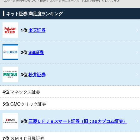
ネット証券のランキング・比較
ネット証券ニュース
【本日の優待】クロスプラス
ネット証券 満足度ランキング
1位
楽天証券
2位
SBI証券
3位
松井証券
4位
マネックス証券
5位
GMOクリック証券
6位
三菱ＵＦＪｅスマート証券（旧：auカブコム証券）
7位
ＳＭＢＣ日興証券