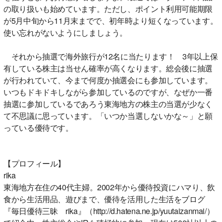
の取り扱いも始めています。ただし、ポイント利用可能期限
が5月中旬から11月末までで、初年時より短くなっています。
使い忘れがないようにしましょう。
それから抽選で海外旅行が12名に当たります！ 3年以上保
有している株主は当せん確率が高くなります。総会後に抽選
が行われていて、今まで何度か抽選会にも参加しています。
いつもドキドキしながら参加しているのですが、なぜか一番
抽選に参加しているであろう東海地方の株主の当選が少なく
て不思議に思っています。「いつか当選しないかな～」と願
っている優待です。
【プロフィール】
rika
東海地方在住の40代主婦。2002年から優待投資にハマり、飲
食から生活用品、遊びまで、優待を活用した生活をブログ
『毎日優待三昧 rika』（http://d.hatena.ne.jp/yuutaizanmai/）