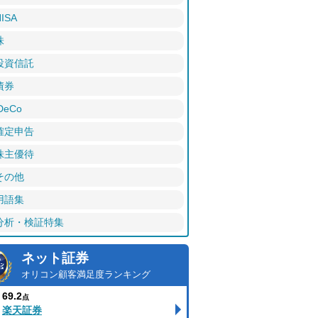
ISA
株
投資信託
債券
DeCo
確定申告
株主優待
その他
用語集
分析・検証特集
ネット証券
オリコン顧客満足度ランキング
69.2
点
楽天証券