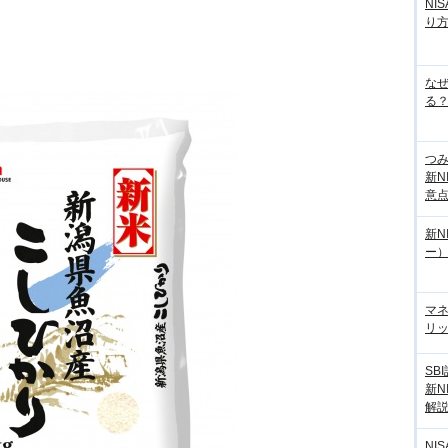
NI
り
な
る？
つ
新N
意
新N
ー
マ
リッ
SB
新N
解
NI