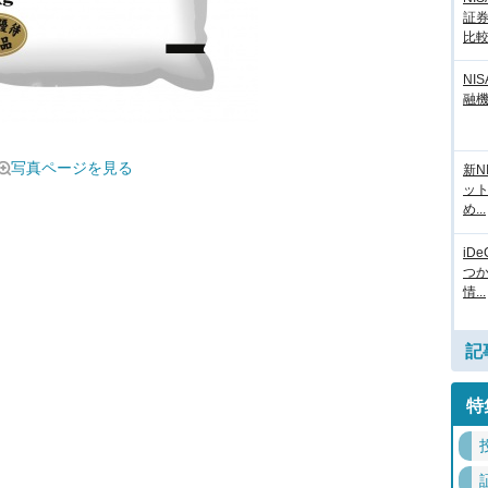
証
比
NI
融
写真ページを見る
新N
ッ
め...
iD
つ
情...
記
特