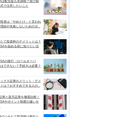
SAは配当金も非課税？受け取
方式で注意したいこと
ぜ投資は「やめとけ」と言われ
理由や失敗しないためのポ...
みたて投資枠のデメリットは？
ISAを始める前に知りたい注
点
ISAの移行（ロールオーバ
）はできない？手続きは必要？
ネックス証券のメリット・デメ
トは？おすすめできる人の...
I証券と楽天証券を徹底比較！
ISAやポイント制度の違いを
説
SAのつみたて投資枠は銀行と