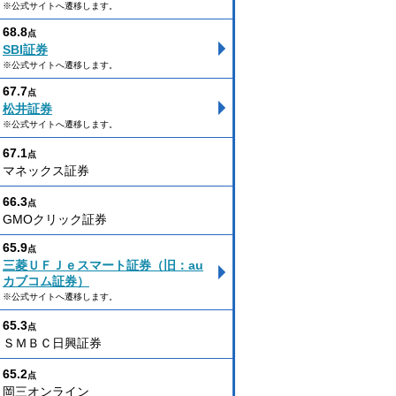
※公式サイトへ遷移します。
68.8
点
SBI証券
※公式サイトへ遷移します。
67.7
点
松井証券
※公式サイトへ遷移します。
67.1
点
マネックス証券
66.3
点
GMOクリック証券
65.9
点
三菱ＵＦＪｅスマート証券（旧：au
カブコム証券）
※公式サイトへ遷移します。
65.3
点
ＳＭＢＣ日興証券
65.2
点
岡三オンライン