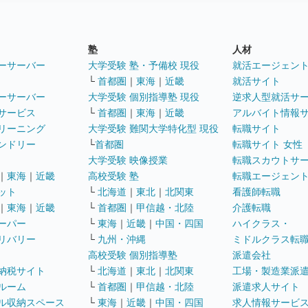
塾
人材
ーサーバー
大学受験 塾・予備校 現役
就活エージェン
└
首都圏
｜
東海
｜
近畿
就活サイト
ーサーバー
大学受験 個別指導塾 現役
逆求人型就活サ
サービス
└
首都圏
｜
東海
｜
近畿
アルバイト情報
リーニング
大学受験 難関大学特化型 現役
転職サイト
ンドリー
└
首都圏
転職サイト 女性
大学受験 映像授業
転職スカウトサ
｜
東海
｜
近畿
高校受験 塾
転職エージェン
ット
└
北海道
｜
東北
｜
北関東
看護師転職
｜
東海
｜
近畿
└
首都圏
｜
甲信越・北陸
介護転職
ーパー
└
東海
｜
近畿
｜
中国・四国
ハイクラス・
リバリー
└
九州・沖縄
ミドルクラス転
高校受験 個別指導塾
派遣会社
納税サイト
└
北海道
｜
東北
｜
北関東
工場・製造業派
ルーム
└
首都圏
｜
甲信越・北陸
派遣求人サイト
ル収納スペース
└
東海
｜
近畿
｜
中国・四国
求人情報サービ