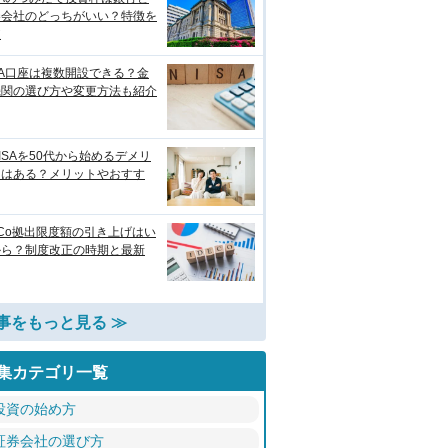
券会社のどっちがいい？特徴を
較
SA口座は複数開設できる？金
機関の選び方や変更方法も紹介
ISAを50代から始めるデメリ
トはある？メリットやおすす
eCo拠出限度額の引き上げはい
から？制度改正の時期と最新
事をもっと見る ≫
集カテゴリ一覧
投資の始め方
証券会社の選び方