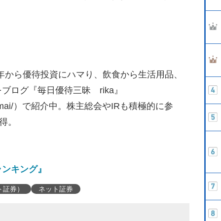
02年から優待投資にハマり、飲食から生活用品、
ログ『毎日優待三昧 rika』
yuutaizanmai/）で紹介中。株主総会やIRも積極的に参
取得。
ランキング』
ト証券）
ネット証券