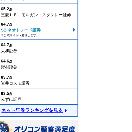
65.2
点
三菱ＵＦＪモルガン・スタンレー証券
64.7
点
SBIネオトレード証券
※公式サイトへ遷移します。
64.7
点
大和証券
64.6
点
野村證券
63.7
点
岩井コスモ証券
63.5
点
みずほ証券
ネット証券ランキングを見る