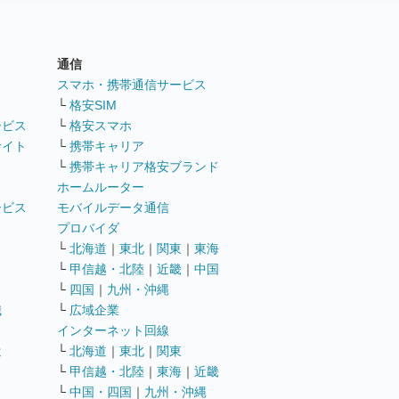
通信
ト
スマホ・携帯通信サービス
└
格安SIM
ービス
└
格安スマホ
サイト
└
携帯キャリア
└
携帯キャリア格安ブランド
ホームルーター
ービス
モバイルデータ通信
ト
プロバイダ
└
北海道
｜
東北
｜
関東
｜
東海
└
甲信越・北陸
｜
近畿
｜
中国
└
四国
｜
九州・沖縄
職
└
広域企業
インターネット回線
遣
└
北海道
｜
東北
｜
関東
└
甲信越・北陸
｜
東海
｜
近畿
ス
└
中国・四国
｜
九州・沖縄