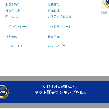
取引手数料
取扱商品
分析ツール
資産管理
PR
問い合わせ
システムの安定性
スイングトレード
中・長期トレード
外国株式
投資信託
スマホサイト
スマホアプリ
＼ 14,914人が選んだ ／
ネット証券ランキング
を見る