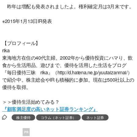
昨年は増配も発表されましたよ。権利確定月は3月末です。
※2015年1月13日IR発表
【プロフィール】
rika
東海地方在住の40代主婦。2002年から優待投資にハマり、飲
食から生活用品、遊びまで、優待を活用した生活をブログ
『毎日優待三昧 rika』（http://d.hatena.ne.jp/yuutaizanmai/）
で紹介中。株主総会やIRも積極的に参加。現在は500社以上の
優待を取得。
＞＞優待生活始めてみる？
『顧客満足度の高いネット証券ランキング』
株主優待
コラム（ネット証券）
ネット証券
PR