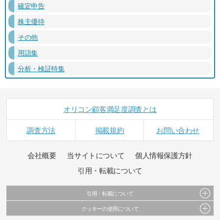
確定申告
株主優待
その他
用語集
分析・検証特集
オリコン顧客満足度調査とは
調査方法
掲載規約
お問い合わせ
会社概要
当サイトについて
個人情報保護方針
引用・転載について
引用・転載について
クッキーの使用について
当サイトで公開されている情報（文字、写真、イラスト、画像データ等）及びこれらの配
置・編集および構造などについての著作権は株式会社oricon MEに帰属しております。