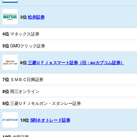
3位
松井証券
4位
マネックス証券
5位
GMOクリック証券
6位
三菱ＵＦＪｅスマート証券（旧：auカブコム証券）
7位
ＳＭＢＣ日興証券
8位
岡三オンライン
8位
三菱ＵＦＪモルガン・スタンレー証券
10位
SBIネオトレード証券
10位
大和証券