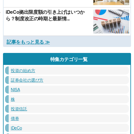
iDeCo拠出限度額の引き上げはいつか
ら？制度改正の時期と最新情...
記事をもっと見る ≫
特集カテゴリ一覧
投資の始め方
証券会社の選び方
NISA
株
投資信託
債券
iDeCo