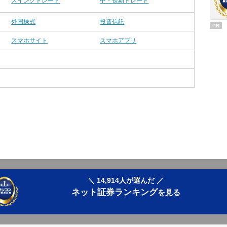
スイングトレード
中・長期トレード
外国株式
投資信託
PR
スマホサイト
スマホアプリ
＼ 14,914人が選んだ ／
ネット証券ランキング
を見る