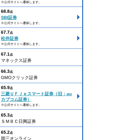
※公式サイトへ遷移します。
68.8
点
SBI証券
※公式サイトへ遷移します。
67.7
点
松井証券
※公式サイトへ遷移します。
67.1
点
マネックス証券
66.3
点
GMOクリック証券
65.9
点
三菱ＵＦＪｅスマート証券（旧：au
カブコム証券）
※公式サイトへ遷移します。
65.3
点
ＳＭＢＣ日興証券
65.2
点
岡三オンライン