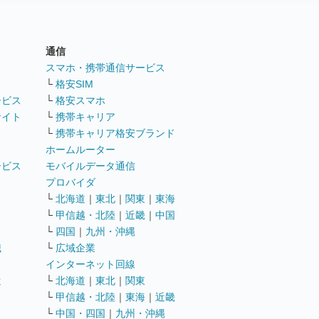
通信
ト
スマホ・携帯通信サービス
└
格安SIM
ービス
└
格安スマホ
サイト
└
携帯キャリア
└
携帯キャリア格安ブランド
ホームルーター
ービス
モバイルデータ通信
ト
プロバイダ
└
北海道
｜
東北
｜
関東
｜
東海
└
甲信越・北陸
｜
近畿
｜
中国
└
四国
｜
九州・沖縄
職
└
広域企業
インターネット回線
遣
└
北海道
｜
東北
｜
関東
└
甲信越・北陸
｜
東海
｜
近畿
ス
└
中国・四国
｜
九州・沖縄