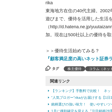
rika
東海地方在住の40代主婦。20
遊びまで、優待を活用した生活をブ
（http://d.hatena.ne.jp/
加。現在は500社以上の優待を
＞＞優待生活始めてみる？
『顧客満足度の高いネット証券
タグ
株主優待
コラム（ネッ
関連リンク
【ランキング】手数料で比較！ ネッ
“人気ブロガー”rikaがお届けする【1
銘柄選びの強い味方！ 使いやすいツ
1月に権利確定を迎える『注目銘柄28