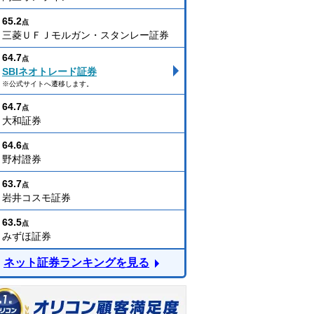
65.2
点
三菱ＵＦＪモルガン・スタンレー証券
64.7
点
SBIネオトレード証券
※公式サイトへ遷移します。
64.7
点
大和証券
64.6
点
野村證券
63.7
点
岩井コスモ証券
63.5
点
みずほ証券
ネット証券ランキングを見る