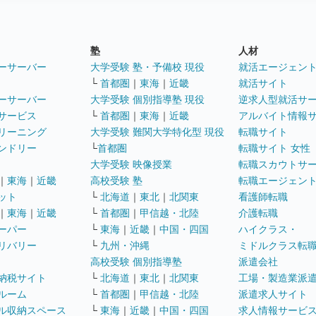
塾
人材
ーサーバー
大学受験 塾・予備校 現役
就活エージェン
└
首都圏
｜
東海
｜
近畿
就活サイト
ーサーバー
大学受験 個別指導塾 現役
逆求人型就活サ
サービス
└
首都圏
｜
東海
｜
近畿
アルバイト情報
リーニング
大学受験 難関大学特化型 現役
転職サイト
ンドリー
└
首都圏
転職サイト 女性
大学受験 映像授業
転職スカウトサ
｜
東海
｜
近畿
高校受験 塾
転職エージェン
ット
└
北海道
｜
東北
｜
北関東
看護師転職
｜
東海
｜
近畿
└
首都圏
｜
甲信越・北陸
介護転職
ーパー
└
東海
｜
近畿
｜
中国・四国
ハイクラス・
リバリー
└
九州・沖縄
ミドルクラス転
高校受験 個別指導塾
派遣会社
納税サイト
└
北海道
｜
東北
｜
北関東
工場・製造業派
ルーム
└
首都圏
｜
甲信越・北陸
派遣求人サイト
ル収納スペース
└
東海
｜
近畿
｜
中国・四国
求人情報サービ