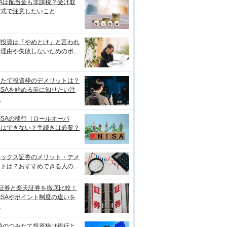
SAは配当金も非課税？受け取
方式で注意したいこと
ぜ投資は「やめとけ」と言われ
理由や失敗しないためのポ...
みたて投資枠のデメリットは？
ISAを始める前に知りたい注
点
ISAの移行（ロールオーバ
）はできない？手続きは必要？
ネックス証券のメリット・デメ
トは？おすすめできる人の...
I証券と楽天証券を徹底比較！
ISAやポイント制度の違いを
説
SAのつみたて投資枠は銀行と