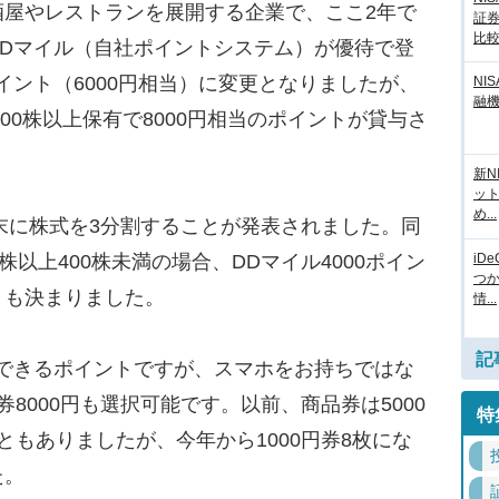
屋やレストランを展開する企業で、ここ2年で
証
比
DDマイル（自社ポイントシステム）が優待で登
0ポイント（6000円相当）に変更となりましたが、
NI
融
100株以上保有で8000円相当のポイントが貸与さ
新N
ッ
め...
末に株式を3分割することが発表されました。同
iD
株以上400株未満の場合、DDマイル4000ポイン
つ
とも決まりました。
情...
記
できるポイントですが、スマホをお持ちではな
8000円も選択可能です。以前、商品券は5000
特
ともありましたが、今年から1000円券8枚にな
た。