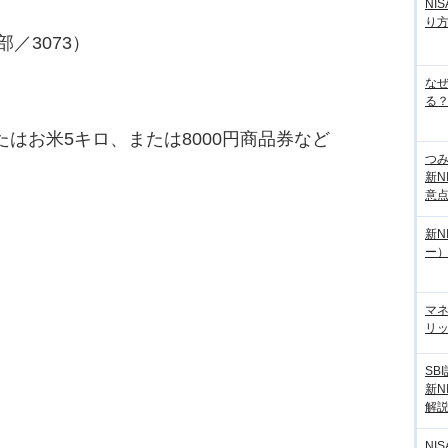
NI
り
／3073）
な
る？
またはお米5キロ、または8000円商品券など
つ
新N
意
新N
ー
マ
リッ
SB
新N
解
NI