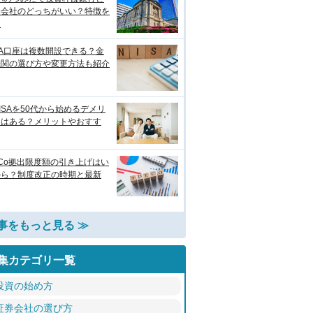
券会社のどっちがいい？特徴を
較
SA口座は複数開設できる？金
機関の選び方や変更方法も紹介
ISAを50代から始めるデメリ
トはある？メリットやおすす
eCo拠出限度額の引き上げはい
から？制度改正の時期と最新
事をもっと見る ≫
集カテゴリ一覧
投資の始め方
証券会社の選び方