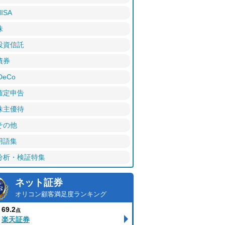
ISA
株
投資信託
債券
DeCo
確定申告
株主優待
その他
用語集
分析・検証特集
ネット証券
オリコン顧客満足度ランキング
69.2
点
楽天証券