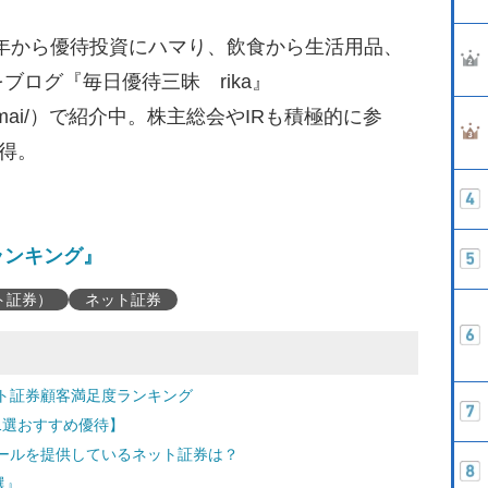
02年から優待投資にハマり、飲食から生活用品、
ログ『毎日優待三昧 rika』
yuutaizanmai/）で紹介中。株主総会やIRも積極的に参
取得。
ランキング』
ト証券）
ネット証券
ト証券顧客満足度ランキング
日1選おすすめ優待】
ールを提供しているネット証券は？
選』