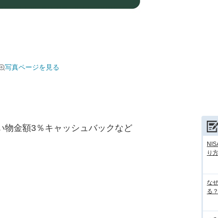
写真ページを見る
買い物金額3％キャッシュバックなど
NI
り
な
る？