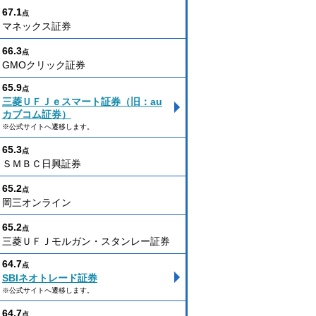
67.1
点
マネックス証券
66.3
点
GMOクリック証券
65.9
点
三菱ＵＦＪｅスマート証券（旧：au
カブコム証券）
※公式サイトへ遷移します。
65.3
点
ＳＭＢＣ日興証券
65.2
点
岡三オンライン
65.2
点
三菱ＵＦＪモルガン・スタンレー証券
64.7
点
SBIネオトレード証券
※公式サイトへ遷移します。
64.7
点