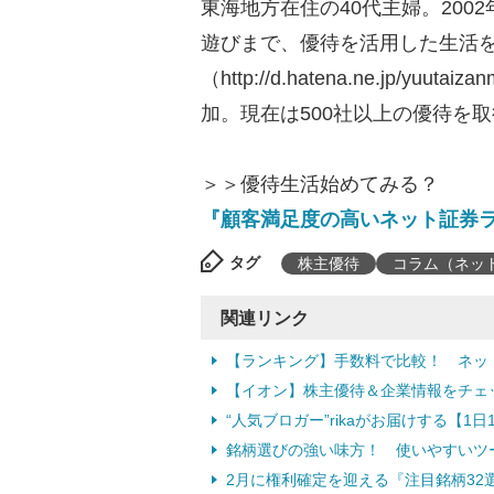
東海地方在住の40代主婦。20
遊びまで、優待を活用した生活をブ
（http://d.hatena.ne.jp/
加。現在は500社以上の優待を
＞＞優待生活始めてみる？
『顧客満足度の高いネット証券
タグ
株主優待
コラム（ネッ
関連リンク
【ランキング】手数料で比較！ ネッ
【イオン】株主優待＆企業情報をチェ
“人気ブロガー”rikaがお届けする【1
銘柄選びの強い味方！ 使いやすいツ
2月に権利確定を迎える『注目銘柄32