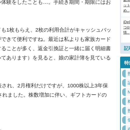
新N
い体験をしたことも…。手続き期間・期限にはお
ッ
め...
iD
つ
も1枚もらえ、2枚の利用合計がキャッシュバッ
情...
ができて便利ですね。最近は私よりも家族カード
することが多く、返金引換証と一緒に届く明細書
記
いてあります）を見ると、娘の家計簿を見ている
特
され、2月権利だけですが、1000株以上3年保
N
加されました。株数増加に伴い、ギフトカードの
i