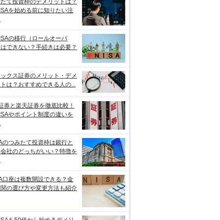
みたて投資枠のデメリットは？
ISAを始める前に知りたい注
点
ISAの移行（ロールオーバ
）はできない？手続きは必要？
ネックス証券のメリット・デメ
トは？おすすめできる人の...
I証券と楽天証券を徹底比較！
ISAやポイント制度の違いを
説
SAのつみたて投資枠は銀行と
券会社のどっちがいい？特徴を
較
SA口座は複数開設できる？金
機関の選び方や変更方法も紹介