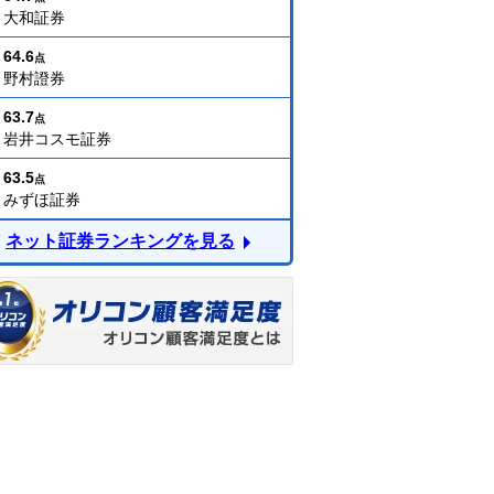
大和証券
64.6
点
野村證券
63.7
点
岩井コスモ証券
63.5
点
みずほ証券
ネット証券ランキングを見る