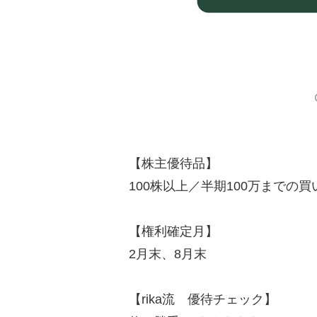
【株主優待品】
100株以上／半期100万までの
【権利確定月】
2月末、8月末
【rika流 優待チェック】