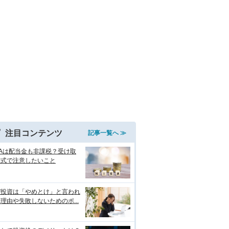
注目コンテンツ
記事一覧へ ≫
SAは配当金も非課税？受け取
方式で注意したいこと
ぜ投資は「やめとけ」と言われ
理由や失敗しないためのポ...