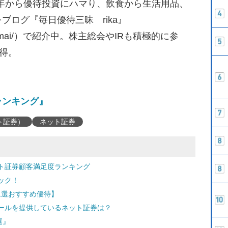
02年から優待投資にハマり、飲食から生活用品、
ログ『毎日優待三昧 rika』
yuutaizanmai/）で紹介中。株主総会やIRも積極的に参
取得。
ランキング』
ト証券）
ネット証券
ト証券顧客満足度ランキング
ック！
日1選おすすめ優待】
ールを提供しているネット証券は？
選』