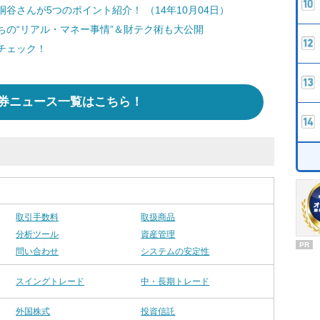
谷さんが5つのポイント紹介！ （14年10月04日）
ちの“リアル・マネー事情”＆財テク術も大公開
チェック！
券ニュース一覧はこちら！
取引手数料
取扱商品
分析ツール
資産管理
PR
問い合わせ
システムの安定性
スイングトレード
中・長期トレード
外国株式
投資信託