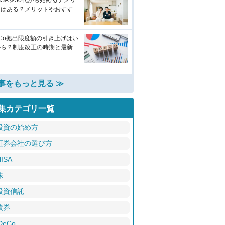
ISAを50代から始めるデメリ
トはある？メリットやおすす
eCo拠出限度額の引き上げはい
から？制度改正の時期と最新
事をもっと見る ≫
集カテゴリ一覧
投資の始め方
証券会社の選び方
ISA
株
投資信託
債券
DeCo