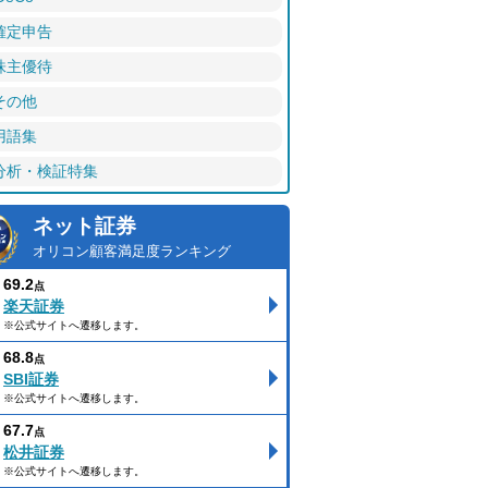
確定申告
株主優待
その他
用語集
分析・検証特集
ネット証券
オリコン顧客満足度ランキング
69.2
点
楽天証券
※公式サイトへ遷移します。
68.8
点
SBI証券
※公式サイトへ遷移します。
67.7
点
松井証券
※公式サイトへ遷移します。