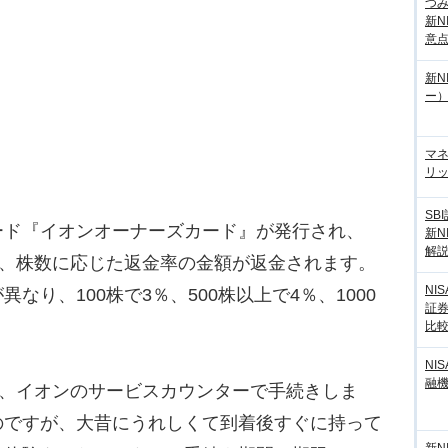
つ
新N
意
新N
ー
マ
リッ
SB
ド『イオンオーナーズカード』が発行され、
新N
解
て、株数に応じた返金率の金額が返金されます。
NI
なり、100株で3％、500株以上で4％、1000
証
比
NI
融
き、イオンのサービスカウンターで手続きしま
のですが、大昔にうれしくて到着後すぐに持って