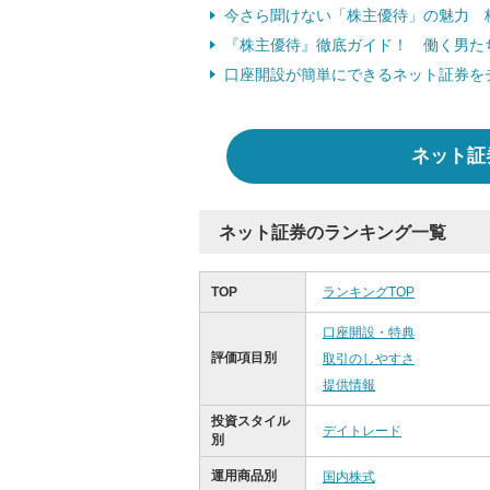
今さら聞けない「株主優待」の魅力 桐
『株主優待』徹底ガイド！ 働く男た
口座開設が簡単にできるネット証券を
ネット証
ネット証券のランキング一覧
TOP
ランキングTOP
口座開設・特典
評価項目別
取引のしやすさ
提供情報
投資スタイル
デイトレード
別
運用商品別
国内株式