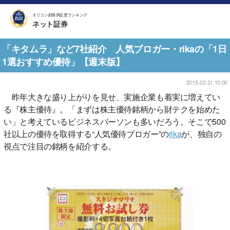
オリコン顧客満足度ランキング
ネット証券
「キタムラ」など7社紹介 人気ブロガー・rikaの「1日
1選おすすめ優待」【週末版】
2015-02-21 10:00
昨年大きな盛り上がりを見せ、実施企業も着実に増えてい
る『株主優待』。「まずは株主優待銘柄から財テクを始めた
い」と考えているビジネスパーソンも多いだろう。そこで500
社以上の優待を取得する“人気優待ブロガー”の
rika
が、独自の
視点で注目の銘柄を紹介する。