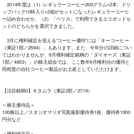
2014年度は（1）レギュラーコーヒー200グラム×2本、ドリ
ップパック10杯入り×2箱がセットになったレギュラーコーヒ
ー詰め合わせか、（2）「ペリカ」で利用できるエコポッドセ
ットのどちらかを選択できました。
3月に権利確定を迎える“コーヒー優待”には「キーコーヒー
（東証1部／2594）」もあります。また、今年分の詳細につい
てはわかりませんが、9月権利確定銘柄の「ダイオーズ（東証
1部／4653）」の株主総会では、ここ数年9月権利分の優待と
同程度の自社コーヒー製品がお土産としていただけます。
【注目銘柄3】キタムラ（東証2部／2719）
＜株主優待品＞
100株以上／スタジオマリオ写真撮影優待券1枚、優待券1000
円分など
＜権利確定月＞