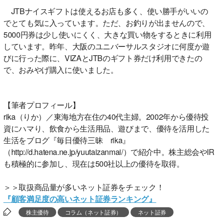
JTBナイスギフトは使えるお店も多く、使い勝手がいいの
でとても気に入っています。ただ、お釣りが出ませんので、
5000円券は少し使いにくく、大きな買い物をするときに利用
しています。昨年、大阪のユニバーサルスタジオに何度か遊
びに行った際に、VIZAとJTBのギフト券だけ利用できたの
で、おみやげ購入に使いました。
【筆者プロフィール】
rika（りか）／東海地方在住の40代主婦。2002年から優待投
資にハマり、飲食から生活用品、遊びまで、優待を活用した
生活をブログ『毎日優待三昧 rika』
（http://d.hatena.ne.jp/yuutaizanmai/）で紹介中。株主総会やIR
も積極的に参加し、現在は500社以上の優待を取得。
＞＞取扱商品量が多いネット証券をチェック！
『顧客満足度の高いネット証券ランキング』
株主優待
コラム（ネット証券）
ネット証券