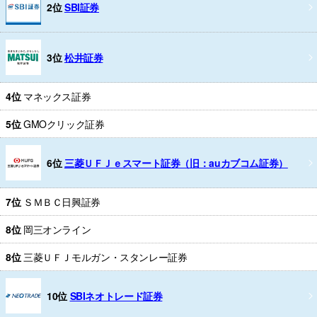
2位
SBI証券
3位
松井証券
4位
マネックス証券
5位
GMOクリック証券
6位
三菱ＵＦＪｅスマート証券（旧：auカブコム証券）
7位
ＳＭＢＣ日興証券
8位
岡三オンライン
8位
三菱ＵＦＪモルガン・スタンレー証券
10位
SBIネオトレード証券