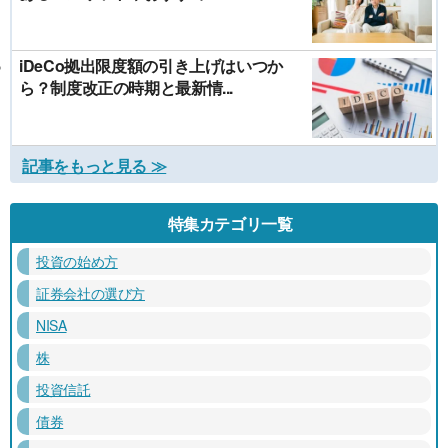
iDeCo拠出限度額の引き上げはいつか
ら？制度改正の時期と最新情...
記事をもっと見る ≫
特集カテゴリ一覧
投資の始め方
証券会社の選び方
NISA
株
投資信託
債券