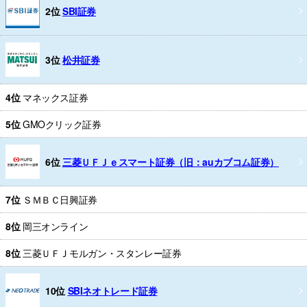
2位
SBI証券
3位
松井証券
4位
マネックス証券
5位
GMOクリック証券
6位
三菱ＵＦＪｅスマート証券（旧：auカブコム証券）
7位
ＳＭＢＣ日興証券
8位
岡三オンライン
8位
三菱ＵＦＪモルガン・スタンレー証券
10位
SBIネオトレード証券