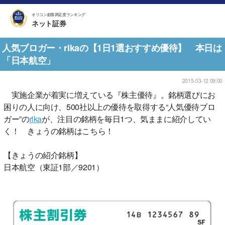
オリコン顧客満足度ランキング
ネット証券
人気ブロガー・rikaの【1日1選おすすめ優待】 本日は
「日本航空」
2015-03-12 09:00
実施企業が着実に増えている『株主優待』。銘柄選びにお
困りの人に向け、500社以上の優待を取得する“人気優待ブロ
ガー”の
rika
が、注目の銘柄を毎日1つ、気ままに紹介してい
く！ きょうの銘柄はこちら！
【きょうの紹介銘柄】
日本航空（東証1部／9201）