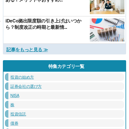
iDeCo拠出限度額の引き上げはいつか
ら？制度改正の時期と最新情...
記事をもっと見る ≫
特集カテゴリ一覧
投資の始め方
証券会社の選び方
NISA
株
投資信託
債券