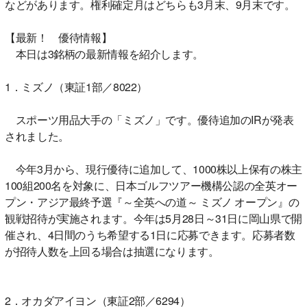
などがあります。権利確定月はどちらも3月末、9月末です。
【最新！ 優待情報】
本日は3銘柄の最新情報を紹介します。
1．ミズノ（東証1部／8022）
スポーツ用品大手の「ミズノ」です。優待追加のIRが発表
されました。
今年3月から、現行優待に追加して、1000株以上保有の株主
100組200名を対象に、日本ゴルフツアー機構公認の全英オー
プン・アジア最終予選『～全英への道～ ミズノ オープン』の
観戦招待が実施されます。今年は5月28日～31日に岡山県で開
催され、4日間のうち希望する1日に応募できます。応募者数
が招待人数を上回る場合は抽選になります。
2．オカダアイヨン（東証2部／6294）