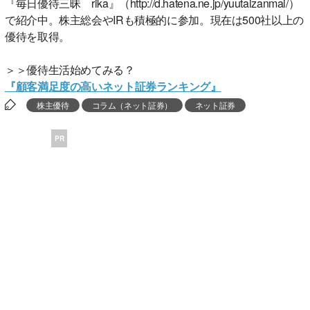
『毎日優待三昧 rika』（http://d.hatena.ne.jp/yuutaizanmai/）
で紹介中。株主総会やIRも積極的に参加。現在は500社以上の
優待を取得。
＞＞優待生活始めてみる？
『顧客満足度の高いネット証券ランキング』
株主優待
コラム（ネット証券）
ネット証券
PR