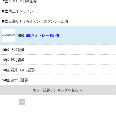
7位
ＳＭＢＣ日興証券
8位
岡三オンライン
8位
三菱ＵＦＪモルガン・スタンレー証券
10位
SBIネオトレード証券
10位
大和証券
12位
野村證券
13位
岩井コスモ証券
14位
みずほ証券
ネット証券ランキングを見る≫
PR