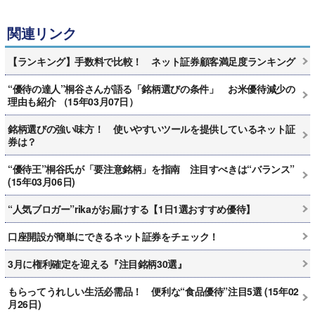
関連リンク
【ランキング】手数料で比較！ ネット証券顧客満足度ランキング
“優待の達人”桐谷さんが語る「銘柄選びの条件」 お米優待減少の
理由も紹介 （15年03月07日）
銘柄選びの強い味方！ 使いやすいツールを提供しているネット証
券は？
“優待王”桐谷氏が「要注意銘柄」を指南 注目すべきは“バランス”
(15年03月06日)
“人気ブロガー”rikaがお届けする【1日1選おすすめ優待】
口座開設が簡単にできるネット証券をチェック！
3月に権利確定を迎える『注目銘柄30選』
もらってうれしい生活必需品！ 便利な“食品優待”注目5選 (15年02
月26日)