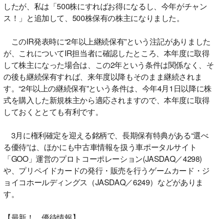
したが、私は「500株にすればお得になるし、今年がチャン
ス！」と追加して、500株保有の株主になりました。
このIR発表時に“2年以上継続保有”という注記がありました
が、これについてIR担当者に確認したところ、本年度に取得
して株主になった場合は、この2年という条件は関係なく、そ
の後も継続保有すれば、来年度以降もそのまま継続されま
す。“2年以上の継続保有”という条件は、今年4月1日以降に株
式を購入した新規株主から適応されますので、本年度に取得
しておくととても有利です。
3月に権利確定を迎える銘柄で、長期保有特典がある“選べ
る優待”は、ほかにも中古車情報を扱う車ポータルサイト
「GOO」運営のプロトコーポレーション(JASDAQ／4298)
や、プリペイドカードの発行・販売を行うゲームカード・ジ
ョイコホールディングス（JASDAQ／6249）などがありま
す。
【最新！ 優待情報】