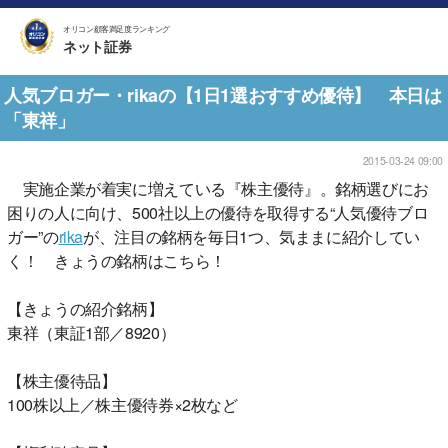
オリコン顧客満足度ランキング
ネット証券
人気ブロガー・rikaの【1日1選おすすめ優待】 本日は
「東祥」
2015-03-24 09:00
実施企業が着実に増えている『株主優待』。銘柄選びにお
困りの人に向け、500社以上の優待を取得する“人気優待ブロ
ガー”の
rika
が、注目の銘柄を毎日1つ、気ままに紹介してい
く！ きょうの銘柄はこちら！
【きょうの紹介銘柄】
東祥（東証1部／8920）
【株主優待品】
100株以上／株主優待券×2枚など