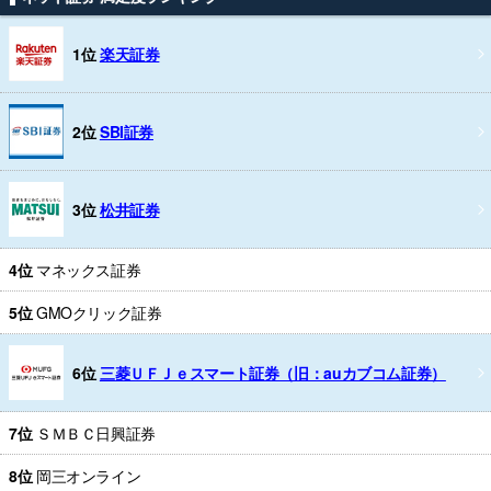
1位
楽天証券
2位
SBI証券
3位
松井証券
4位
マネックス証券
5位
GMOクリック証券
6位
三菱ＵＦＪｅスマート証券（旧：auカブコム証券）
7位
ＳＭＢＣ日興証券
8位
岡三オンライン