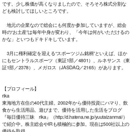
です。少し株価が高くなりましたので、そろそろ株式分割な
ども検討してほしいところです。
地元の企業なので総会にも何度か参加していますが、総会
時の“お土産”は毎年中身が変わり、「今年は何がいただけるの
かな」といつもドキドキしています。
3月に権利確定を迎える“スポーツジム銘柄”といえば、ほか
にもセントラルスポーツ（東証1部／4801）、ルネサンス（東
証1部／2378）、メガロス（JASDAQ／2165）があります。
【プロフィール】
rika
東海地方在住の40代主婦。2002年から優待投資にハマり、飲
食から生活用品、遊びまで、優待を活用した生活をブログ
『毎日優待三昧 rika』（http://d.hatena.ne.jp/yuutaizanmai/）
で紹介中。株主総会やIRも積極的に参加。現在は500社以上の
優待を取得。