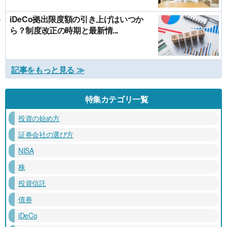
iDeCo拠出限度額の引き上げはいつか
ら？制度改正の時期と最新情...
記事をもっと見る ≫
特集カテゴリ一覧
投資の始め方
証券会社の選び方
NISA
株
投資信託
債券
iDeCo