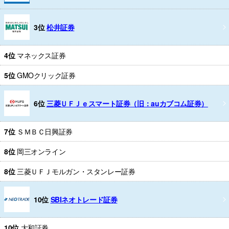
3位
松井証券
4位
マネックス証券
5位
GMOクリック証券
6位
三菱ＵＦＪｅスマート証券（旧：auカブコム証券）
7位
ＳＭＢＣ日興証券
8位
岡三オンライン
8位
三菱ＵＦＪモルガン・スタンレー証券
10位
SBIネオトレード証券
10位
大和証券