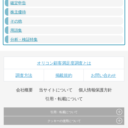
確定申告
株主優待
その他
用語集
分析・検証特集
オリコン顧客満足度調査とは
調査方法
掲載規約
お問い合わせ
会社概要
当サイトについて
個人情報保護方針
引用・転載について
引用・転載について
クッキーの使用について
当サイトで公開されている情報（文字、写真、イラスト、画像データ等）及びこれらの配
置・編集および構造などについての著作権は株式会社oricon MEに帰属しております。