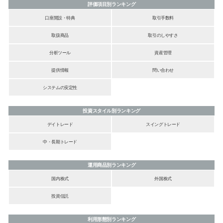
評価項目別ランキング
口座開設・特典
取引手数料
取扱商品
取引のしやすさ
分析ツール
資産管理
提供情報
問い合わせ
システムの安定性
投資スタイル別ランキング
デイトレード
スイングトレード
中・長期トレード
運用商品別ランキング
国内株式
外国株式
投資信託
利用形態別ランキング