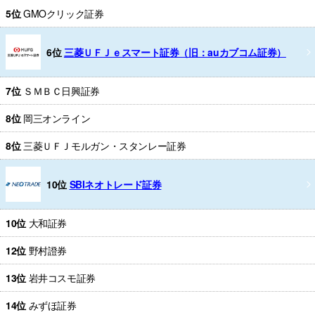
5位
GMOクリック証券
6位
三菱ＵＦＪｅスマート証券（旧：auカブコム証券）
7位
ＳＭＢＣ日興証券
8位
岡三オンライン
8位
三菱ＵＦＪモルガン・スタンレー証券
10位
SBIネオトレード証券
10位
大和証券
12位
野村證券
13位
岩井コスモ証券
14位
みずほ証券