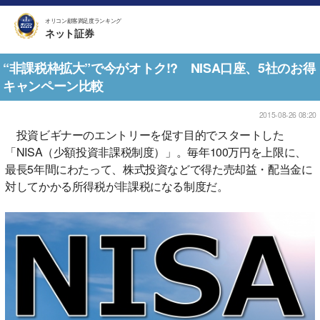
オリコン顧客満足度ランキング
ネット証券
“非課税枠拡大”で今がオトク!? NISA口座、5社のお得
キャンペーン比較
2015-08-26 08:20
投資ビギナーのエントリーを促す目的でスタートした
「NISA（少額投資非課税制度）」。毎年100万円を上限に、
最長5年間にわたって、株式投資などで得た売却益・配当金に
対してかかる所得税が非課税になる制度だ。