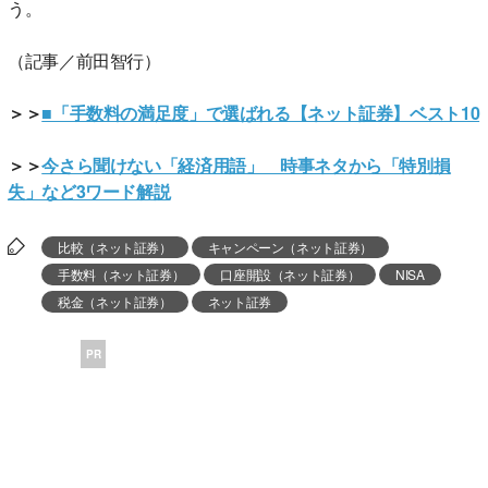
う。
（記事／前田智行）
＞＞
■「手数料の満足度」で選ばれる【ネット証券】ベスト10
＞＞
今さら聞けない「経済用語」 時事ネタから「特別損
失」など3ワード解説
比較（ネット証券）
キャンペーン（ネット証券）
手数料（ネット証券）
口座開設（ネット証券）
NISA
税金（ネット証券）
ネット証券
PR