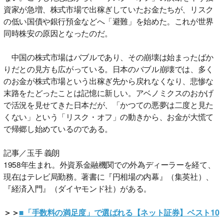
資家が急増、株式市場で出稼ぎしていたお金たちが、リスク
の低い国債や銀行預金などへ「避難」を始めた。これが世界
同時株安の原因となったのだ。
中国の株式市場はバブルであり、その崩壊は始まったばか
りだとの見方も広がっている。日本のバブル崩壊では、多く
のお金が株式市場という出稼ぎ先から戻れなくなり、悲惨な
末路をたどったことは記憶に新しい。アベノミクスのおかげ
で活況を見せてきた日本だが、「かつての悪夢は二度と見た
くない」という「リスク・オフ」の動きから、お金が大慌て
で帰郷し始めているのである。
記事／玉手 義朗
1958年生まれ。外資系金融機関での外為ディーラーを経て、
現在はテレビ局勤務。著書に『円相場の内幕』（集英社）、
『経済入門』（ダイヤモンド社）がある。
＞＞
■「手数料の満足度」で選ばれる【ネット証券】ベスト10