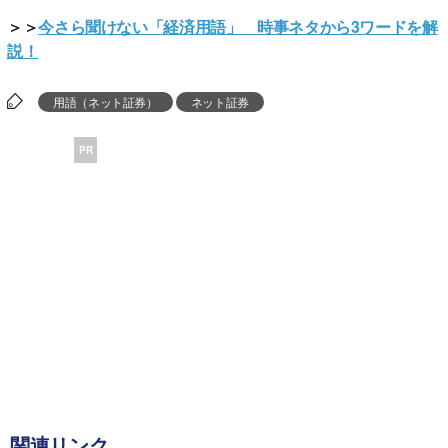
＞＞
今さら聞けない「経済用語」 時事ネタから3ワードを解
説！
用語（ネット証券）
ネット証券
PR
関連リンク