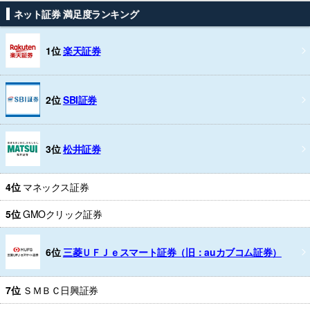
ネット証券 満足度ランキング
1位
楽天証券
2位
SBI証券
3位
松井証券
4位
マネックス証券
5位
GMOクリック証券
6位
三菱ＵＦＪｅスマート証券（旧：auカブコム証券）
7位
ＳＭＢＣ日興証券