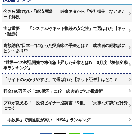
今さら聞けない「経済用語」 時事ネタから「特別損失」など3ワ
ード解説
実は重要！ 「システムやネット接続の安定性」で選ばれた【ネッ
ト証券】
高額納税“日本一”になった投資家の手法とは？ 成功者の経験談に
ヒントあり!?
“世界一”の製品開発で株価急上昇した企業とは!? 8月度『株価変動
率ランキング』
「サイトのわかりやすさ」で選ばれた【ネット証券】はどこ？
貯金160万円が「200億円」に!? 成功者に学ぶ投資術
プロが教える！ 投資ビギナー必読書「5冊」 “大事な知識”だけ身
につく
「手数料」で満足度が高い「NISA」ランキング