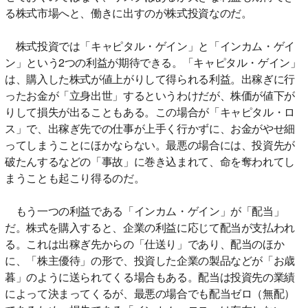
る株式市場へと、働きに出すのが株式投資なのだ。
株式投資では「キャピタル・ゲイン」と「インカム・ゲイ
ン」という2つの利益が期待できる。「キャピタル・ゲイン」
は、購入した株式が値上がりして得られる利益。出稼ぎに行
ったお金が「立身出世」するというわけだが、株価が値下が
りして損失が出ることもある。この場合が「キャピタル・ロ
ス」で、出稼ぎ先での仕事が上手く行かずに、お金がやせ細
ってしまうことにほかならない。最悪の場合には、投資先が
破たんするなどの「事故」に巻き込まれて、命を奪われてし
まうことも起こり得るのだ。
もう一つの利益である「インカム・ゲイン」が「配当」
だ。株式を購入すると、企業の利益に応じて配当が支払われ
る。これは出稼ぎ先からの「仕送り」であり、配当のほか
に、「株主優待」の形で、投資した企業の製品などが「お歳
暮」のように送られてくる場合もある。配当は投資先の業績
によって決まってくるが、最悪の場合でも配当ゼロ（無配）