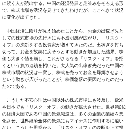
に続く人が続出する。中国の経済発展と足並みをそろえる形
で、株式市場も活況を見せてきたわけだが、ここへきて状況
に変化が出てきた。
中国経済に陰りが見え始めたことから、お金の出稼ぎ先と
しての株式市場の先行きにも不透明感が広がり、「リスク・
オフ」の決断をする投資家が増えてきたのだ。出稼ぎを打ち
切って、お金を故郷に戻そうとする動きが加速した結果、株
価も大きく値を崩し、これがさらなる「リスク・オフ」を招
くという負の連鎖を招いた。大人気の出稼ぎ先だった中国の
株式市場の状況は一変し、株式を売ってお金を帰郷させよう
という動きが広がったことが、株価急落の要因だったのだっ
たのである。
こうした不安心理は中国以外の株式市場にも波及し、欧米
や日本でも「リスク・オフ」の動きが拡大させた。世界第2位
の経済大国である中国の景気減速は、多くの企業の業績を悪
化させ、世界経済全体の景気にもマイナスに作用するに違い
ない。こうした思惑から、「リスク・オフ」の決断を下す投