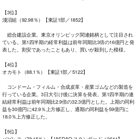
【3位】
淺沼組（92.98％）【東証1部／1852】
総合建設企業。東京オリンピック関連銘柄として注目され
ている。第1四半期の経常利益は前年同期比3倍の16億円と発
表した。割安であったこともあり、買いが殺到した模様。
【4位】
オカモト（88.1％）【東証1部／5122】
コンドーム・フィルム・合成皮革・産業ゴムなどの製造を
行っている企業。3日大引け後に決算を発表。第1四半期の連
結経常利益は前年同期比2.9倍の32.3億円とした。上期の同利
益を30億円に42.9％上方修正し、通期の同利益を59億円に
18.0％上方修正した。
【5位】
パピレス（78.15％）【JASDAQ スタンダード／3641】