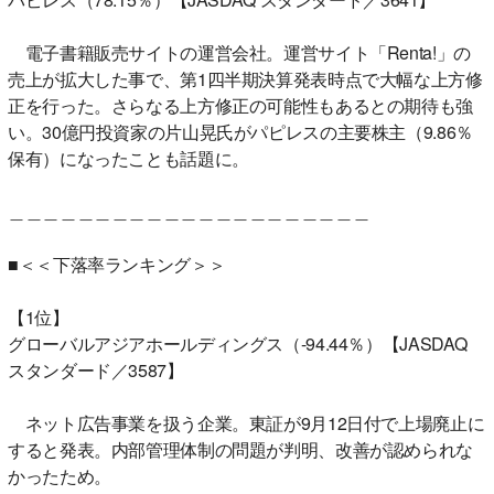
電子書籍販売サイトの運営会社。運営サイト「Renta!」の
売上が拡大した事で、第1四半期決算発表時点で大幅な上方修
正を行った。さらなる上方修正の可能性もあるとの期待も強
い。30億円投資家の片山晃氏がパピレスの主要株主（9.86％
保有）になったことも話題に。
＿＿＿＿＿＿＿＿＿＿＿＿＿＿＿＿＿＿＿＿＿
■＜＜下落率ランキング＞＞
【1位】
グローバルアジアホールディングス（-94.44％）【JASDAQ
スタンダード／3587】
ネット広告事業を扱う企業。東証が9月12日付で上場廃止に
すると発表。内部管理体制の問題が判明、改善が認められな
かったため。