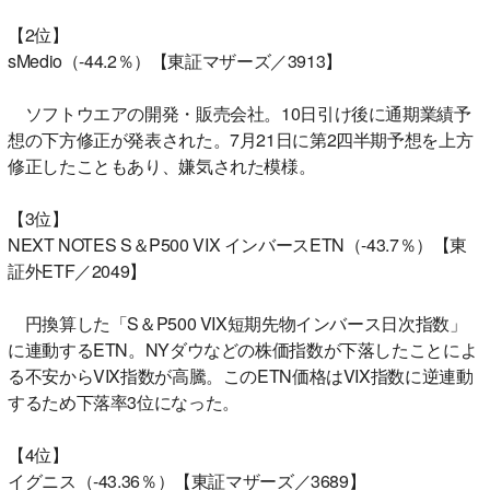
【2位】
sMedio（-44.2％）【東証マザーズ／3913】
ソフトウエアの開発・販売会社。10日引け後に通期業績予
想の下方修正が発表された。7月21日に第2四半期予想を上方
修正したこともあり、嫌気された模様。
【3位】
NEXT NOTES S＆P500 VIX インバースETN（-43.7％）【東
証外ETF／2049】
円換算した「S＆P500 VIX短期先物インバース日次指数」
に連動するETN。NYダウなどの株価指数が下落したことによ
る不安からVIX指数が高騰。このETN価格はVIX指数に逆連動
するため下落率3位になった。
【4位】
イグニス（-43.36％）【東証マザーズ／3689】