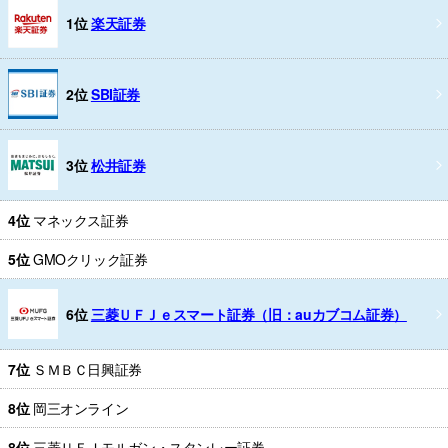
1位
楽天証券
2位
SBI証券
3位
松井証券
4位
マネックス証券
5位
GMOクリック証券
6位
三菱ＵＦＪｅスマート証券（旧：auカブコム証券）
7位
ＳＭＢＣ日興証券
8位
岡三オンライン
8位
三菱ＵＦＪモルガン・スタンレー証券