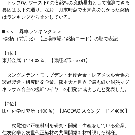
トップ5とワースト5の各銘柄の変動理由として推測できる
要因は以下の通り。なお、月末時点で出来高のなかった銘柄
はランキングから除外している。
■＜＜上昇率ランキング＞＞
※銘柄（前月比）【上場市場／銘柄コード】の順で表記
【1位】
東邦金属（144.03％）【東証2部／5781】
タングステン・モリブデン・超硬合金・レアメタル合金の
製品製造・研究開発企業。熊本大と世界で最も細い耐熱マグ
ネシウム合金の極細ワイヤーの開発に成功したと発表した。
【2位】
田中化学研究所（103％）【JASDAQ スタンダード／4080】
二次電池の正極材料を研究・開発・生産をしている企業。
住友化学と次世代正極材の共同開発を材料視した模様。