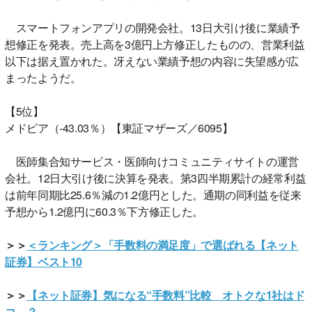
スマートフォンアプリの開発会社。13日大引け後に業績予
想修正を発表。売上高を3億円上方修正したものの、営業利益
以下は据え置かれた。冴えない業績予想の内容に失望感が広
まったようだ。
【5位】
メドピア（-43.03％）【東証マザーズ／6095】
医師集合知サービス・医師向けコミュニティサイトの運営
会社。12日大引け後に決算を発表。第3四半期累計の経常利益
は前年同期比25.6％減の1.2億円とした。通期の同利益を従来
予想から1.2億円に60.3％下方修正した。
＞＞
＜ランキング＞「手数料の満足度」で選ばれる【ネット
証券】ベスト10
＞＞
【ネット証券】気になる“手数料”比較 オトクな1社はド
コ…？