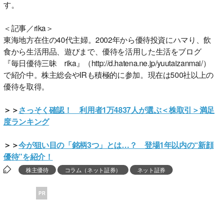
す。
＜記事／rika＞
東海地方在住の40代主婦。2002年から優待投資にハマり、飲
食から生活用品、遊びまで、優待を活用した生活をブログ
『毎日優待三昧 rika』（http://d.hatena.ne.jp/yuutaizanmai/）
で紹介中。株主総会やIRも積極的に参加。現在は500社以上の
優待を取得。
＞＞
さっそく確認！ 利用者1万4837人が選ぶ＜株取引＞満足
度ランキング
＞＞
今が狙い目の「銘柄3つ」とは…？ 登場1年以内の“新顔
優待”を紹介！
株主優待
コラム（ネット証券）
ネット証券
PR