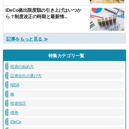
iDeCo拠出限度額の引き上げはいつか
ら？制度改正の時期と最新情...
記事をもっと見る ≫
特集カテゴリ一覧
投資の始め方
証券会社の選び方
NISA
株
投資信託
債券
iDeCo