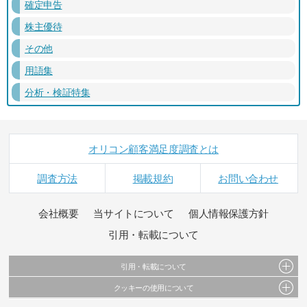
確定申告
株主優待
その他
用語集
分析・検証特集
オリコン顧客満足度調査とは
調査方法
掲載規約
お問い合わせ
会社概要
当サイトについて
個人情報保護方針
引用・転載について
引用・転載について
クッキーの使用について
当サイトで公開されている情報（文字、写真、イラスト、画像データ等）及びこれらの配
置・編集および構造などについての著作権は株式会社oricon MEに帰属しております。