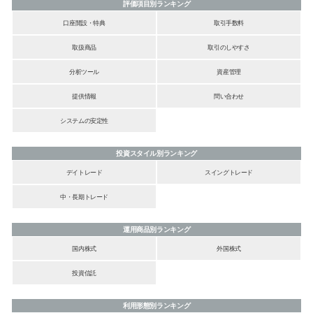
評価項目別ランキング
口座開設・特典
取引手数料
取扱商品
取引のしやすさ
分析ツール
資産管理
提供情報
問い合わせ
システムの安定性
投資スタイル別ランキング
デイトレード
スイングトレード
中・長期トレード
運用商品別ランキング
国内株式
外国株式
投資信託
利用形態別ランキング