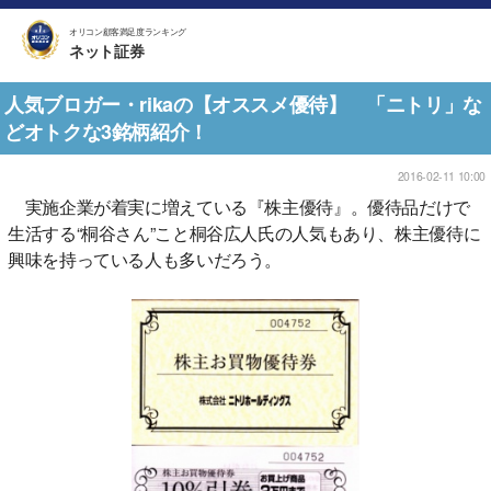
オリコン顧客満足度ランキング
ネット証券
人気ブロガー・rikaの【オススメ優待】 「ニトリ」な
どオトクな3銘柄紹介！
2016-02-11 10:00
実施企業が着実に増えている『株主優待』。優待品だけで
生活する“桐谷さん”こと桐谷広人氏の人気もあり、株主優待に
興味を持っている人も多いだろう。