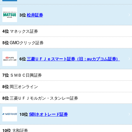
3位
松井証券
4位
マネックス証券
5位
GMOクリック証券
6位
三菱ＵＦＪｅスマート証券（旧：auカブコム証券）
7位
ＳＭＢＣ日興証券
8位
岡三オンライン
8位
三菱ＵＦＪモルガン・スタンレー証券
10位
SBIネオトレード証券
10位
大和証券