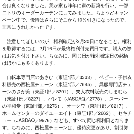
合は良くなりました。我が家も昨年に家の新築を行い、一部
ニトリのオーダーカーテンにしてみました。ちょうどキャン
ペーン中で、優待はさらにそこから10％引きになったので、
非常にうれしかったです。
注意してほしいのが、権利確定が2月20日になること。権利
を取得するには、2月16日が最終権利付売買日です。購入の際
はお気を付け下さい。ちなみに、同じ日が権利確定日の銘柄
はほかにも多くあります。
自転車専門店のあさひ（東証1部／3333）、ベビー・子供衣
料販売の西松屋チェーン（東証1部／7545）、呉服専門店チェ
ーンのさが美（東証1部／8201）、夫人衣料販売のしまむら
（東証1部／8227）、パレモ（JASDAQ／2778）、スーパー
の平和堂（東証1部／8276）、オークワ（東証1部／8217）、
ホームセンターのダイユーエイト（東証1部／2662）、セキチ
ュー（JASDAQ／9976）なども、すべて同じ権利日となりま
す。ちなみに、西松屋チェーンは、優待変更があり、割引券