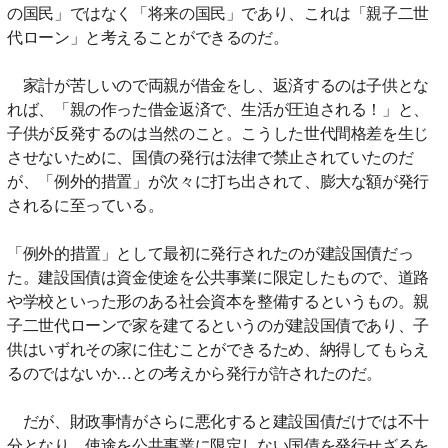
の国民」ではなく「将来の国民」であり、これは「親子二世
代ローン」と考えることができるのだ。
家計が苦しいので両親が借金をし、返済するのは子供とな
れば、「親の作った借金返済で、生活が圧迫される！」と、
子供が反発するのは当然のこと。こうした世代間格差を生じ
させないために、国債の発行は法律で禁止されていたのだ
が、「例外的措置」が次々に打ち出されて、膨大な額が発行
されるに至っている。
「例外的措置」として最初に発行されたのが建設国債だっ
た。建設国債は資金使途を公共事業に限定したもので、道路
や学校といった形のある社会資本を整備するというもの。親
子二世代ローンで家を建てるというのが建設国債であり、子
供はいずれその家に住むことができるため、納得してもらえ
るのではないか…との考えから発行が許されたのだ。
だが、財政事情がさらに悪化すると建設国債だけでは不十
分となり、使途を公共事業に限定しない国債を発行せざるを