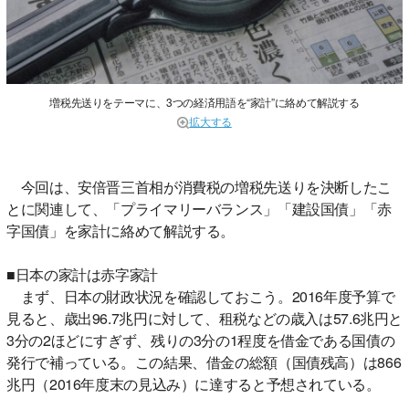
増税先送りをテーマに、3つの経済用語を“家計”に絡めて解説する
拡大する
今回は、安倍晋三首相が消費税の増税先送りを決断したこ
とに関連して、「プライマリーバランス」「建設国債」「赤
字国債」を家計に絡めて解説する。
■日本の家計は赤字家計
まず、日本の財政状況を確認しておこう。2016年度予算で
見ると、歳出96.7兆円に対して、租税などの歳入は57.6兆円と
3分の2ほどにすぎず、残りの3分の1程度を借金である国債の
発行で補っている。この結果、借金の総額（国債残高）は866
兆円（2016年度末の見込み）に達すると予想されている。