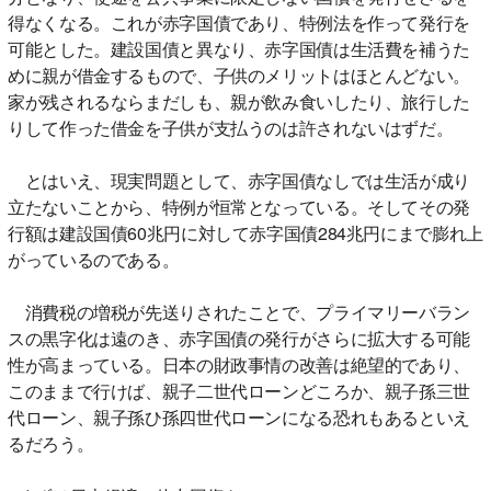
得なくなる。これが赤字国債であり、特例法を作って発行を
可能とした。建設国債と異なり、赤字国債は生活費を補うた
めに親が借金するもので、子供のメリットはほとんどない。
家が残されるならまだしも、親が飲み食いしたり、旅行した
りして作った借金を子供が支払うのは許されないはずだ。
とはいえ、現実問題として、赤字国債なしでは生活が成り
立たないことから、特例が恒常となっている。そしてその発
行額は建設国債60兆円に対して赤字国債284兆円にまで膨れ上
がっているのである。
消費税の増税が先送りされたことで、プライマリーバラン
スの黒字化は遠のき、赤字国債の発行がさらに拡大する可能
性が高まっている。日本の財政事情の改善は絶望的であり、
このままで行けば、親子二世代ローンどころか、親子孫三世
代ローン、親子孫ひ孫四世代ローンになる恐れもあるといえ
るだろう。