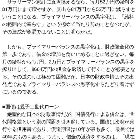
サラリーマン家計に置き換えるなら、毎月52万円の給料を
81万円にまで増やすか、支出を81万円から52万円に減らすと
いうことになる。プライマリーバランスの黒字化は、「給料
の範囲内で暮らす」という極めて当たり前のことなのだが、
その達成が容易ではないことは明らかだ。
しかも、プライマリーバランスの黒字化は、財政健全化の
第一歩であり、借金の増加を食い止めることに過ぎない。毎
月の給料から1万円、2万円とプライマリーバランスの黒字を
搾り出して、8664万円の借金を返済して行くことが必要とな
る。その道のりは極めて困難だが、日本の財政事情はその出
発点であるプライマリーバランスの黒字化すらたどり着けず
にいるのである。
■国債は親子二世代ローン
絶望的な日本の財政事情だが、国債発行による借金は、世
代間格差という別の問題を引き起している。国債は政府が発
行する借用書であり、償還期限は10年が最も多く、最長では
40年のものもある。つまり、借金の返済をするのは、「現在