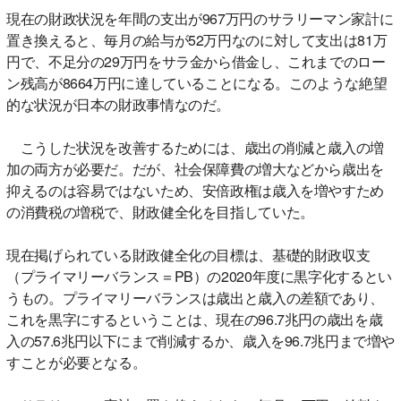
現在の財政状況を年間の支出が967万円のサラリーマン家計に
置き換えると、毎月の給与が52万円なのに対して支出は81万
円で、不足分の29万円をサラ金から借金し、これまでのロー
ン残高が8664万円に達していることになる。このような絶望
的な状況が日本の財政事情なのだ。
こうした状況を改善するためには、歳出の削減と歳入の増
加の両方が必要だ。だが、社会保障費の増大などから歳出を
抑えるのは容易ではないため、安倍政権は歳入を増やすため
の消費税の増税で、財政健全化を目指していた。
現在掲げられている財政健全化の目標は、基礎的財政収支
（プライマリーバランス＝PB）の2020年度に黒字化するとい
うもの。プライマリーバランスは歳出と歳入の差額であり、
これを黒字にするということは、現在の96.7兆円の歳出を歳
入の57.6兆円以下にまで削減するか、歳入を96.7兆円まで増や
すことが必要となる。