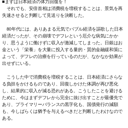
■まずは日本経済の体力回復を！
それでも、安倍首相は消費税を増税することは、景気を再
失速させると判断して見送りを決断した。
80年代には、ありあまる元気でバブル経済を謳歌した日本
経済だったが、その崩壊でデフレという厄介な病気にかか
り、思うように働けずに収入が激減してしまった。日銀はお
金という「栄養」を大量に投入する量的・質的金融緩和策に
よって、デフレの治療を行っているのだが、なかなか効果が
出せずにいる。
こうした中で消費税を増税することは、日本経済にさらな
る負担をかけるものであり、回復しかけた体調が再び悪化
し、結果的に収入が減る恐れがある。こうしたことを避ける
ために、今はまずデフレから完全に抜け出すことが最優先で
あり、プライマリーバランスの黒字化も、国債発行の減額
も、今しばらくは猶予を与えるべきだと判断したわけなので
ある。