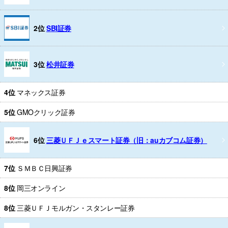
2位
SBI証券
3位
松井証券
4位
マネックス証券
5位
GMOクリック証券
6位
三菱ＵＦＪｅスマート証券（旧：auカブコム証券）
7位
ＳＭＢＣ日興証券
8位
岡三オンライン
8位
三菱ＵＦＪモルガン・スタンレー証券