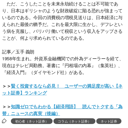
ただ、こうしたことを未来永劫続けることは不可能であ
り、日本はギリシャのような財政破綻に陥る恐れが強まって
いるのである。今回の消費税の増税見送りは、日本経済に与
えられた最後の猶予だ。これを最大限に生かし、デフレとい
う病を克服し、バリバリ働いて税収という収入をアップさる
ことが、何より求められているのである。
記事／玉手 義朗
1958年生まれ。外資系金融機関での外為ディーラーを経て、
現在はテレビ局勤務。著書に『円相場の内幕』（集英社）、
『経済入門』（ダイヤモンド社）がある。
＞＞
賢く投資するなら必見！ ユーザーの満足度が高い【ネ
ット証券】ランキング
＞＞
知識ゼロでもわかる【経済用語】 読んでトクする「為
替」ニュースの真実（後編）
初心者（ネット証券）
コラム（ネット証券）
ネット証券