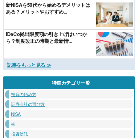
新NISAを50代から始めるデメリットは
ある？メリットやおすすめ...
iDeCo拠出限度額の引き上げはいつか
ら？制度改正の時期と最新情...
記事をもっと見る ≫
特集カテゴリ一覧
投資の始め方
証券会社の選び方
NISA
株
投資信託