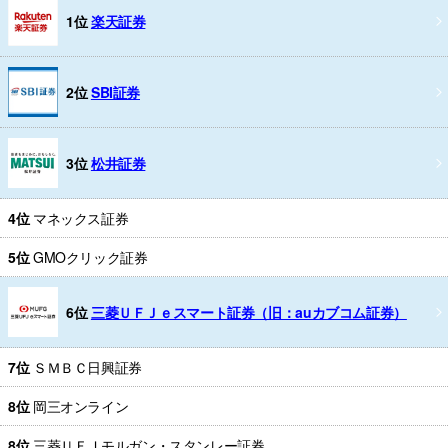
1位
楽天証券
2位
SBI証券
3位
松井証券
4位
マネックス証券
5位
GMOクリック証券
6位
三菱ＵＦＪｅスマート証券（旧：auカブコム証券）
7位
ＳＭＢＣ日興証券
8位
岡三オンライン
8位
三菱ＵＦＪモルガン・スタンレー証券