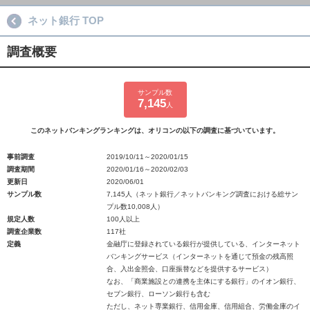
ネット銀行 TOP
調査概要
サンプル数
7,145
人
このネットバンキングランキングは、オリコンの以下の調査に基づいています。
事前調査
2019/10/11～2020/01/15
調査期間
2020/01/16～2020/02/03
更新日
2020/06/01
サンプル数
7,145人（ネット銀行／ネットバンキング調査における総サン
プル数10,008人）
規定人数
100人以上
調査企業数
117社
定義
金融庁に登録されている銀行が提供している、インターネット
バンキングサービス（インターネットを通じて預金の残高照
合、入出金照会、口座振替などを提供するサービス）
なお、「商業施設との連携を主体にする銀行」のイオン銀行、
セブン銀行、ローソン銀行も含む
ただし、ネット専業銀行、信用金庫、信用組合、労働金庫のイ