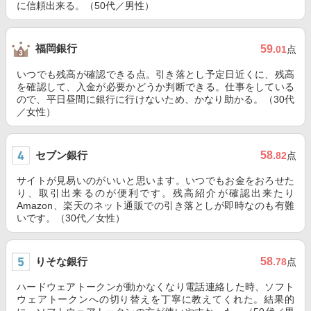
に信頼出来る。（50代／男性）
福岡銀行
59
.01
点
いつでも残高が確認できる点。引き落とし予定日近くに、残高
を確認して、入金が必要かどうか判断できる。仕事をしている
ので、平日昼間に銀行に行けないため、かなり助かる。（30代
／女性）
セブン銀行
58
.82
点
サイトが見易いのがいいと思います。いつでもお金をおろせた
り、取引出来るのが便利です。残高紹介が確認出来たり
Amazon、楽天のネット通販での引き落としが即時なのも有難
いです。（30代／女性）
りそな銀行
58
.78
点
ハードウェアトークンが動かなくなり電話連絡した時、ソフト
ウェアトークンへの切り替えを丁寧に教えてくれた。結果的