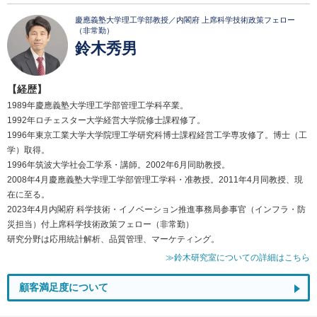
慶應義塾大学理工学部教授／内閣府 上席科学技術政策フェロー
（非常勤）
鈴木秀男
【経歴】
1989年慶應義塾大学理工学部管理工学科卒業。
1992年ロチェスター大学経営大学院修士課程修了。
1996年東京工業大学大学院理工学研究科博士課程経営工学専攻修了。博士（工
学）取得。
1996年筑波大学社会工学系・講師。2002年6月同助教授。
2008年4月慶應義塾大学理工学部管理工学科・准教授。2011年4月同教授、現
在に至る。
2023年4月内閣府 科学技術・イノベーション推進事務局参事官（インフラ・防
災担当）付上席科学技術政策フェロー（非常勤）
研究分野は応用統計解析、品質管理、マーケティング。
≫鈴木研究室についての詳細はこちら
顧客満足度について