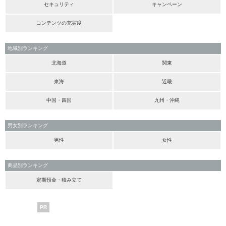
セキュリティ
キャンペーン
コンテンツの充実度
地域別ランキング
北海道
関東
東海
近畿
中国・四国
九州・沖縄
男女別ランキング
男性
女性
商品別ランキング
定期預金・積み立て
PR