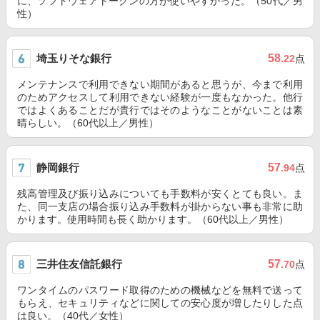
に、ソフトウェアトークンの方が使いやすかった。（50代／男
性）
埼玉りそな銀行
58
.22
点
メンテナンスで利用できない期間があると思うが、今まで利用
のためアクセスして利用できない経験が一度もなかった。他行
ではよくあることだが貴行ではそのようなことがないことは素
晴らしい。（60代以上／男性）
静岡銀行
57
.94
点
残高管理及び振り込みについても手数料が安くとても良い。ま
た、同一支店の場合振り込み手数料が掛からない事も非常に助
かります。使用時間も長く助かります。（60代以上／男性）
三井住友信託銀行
57
.70
点
ワンタイムのパスワード取得のための機械などを無料で送って
もらえ、セキュリティなどに関しての安心度が増したりした点
は良い。（40代／女性）