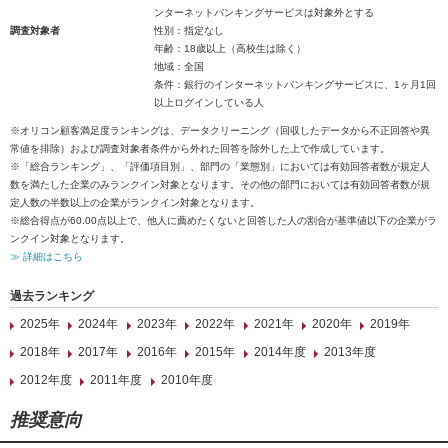
ンターネットバンキングサービスは対象外とする
調査対象者
性別：指定なし
年齢：18歳以上（高校生は除く）
地域：全国
条件：銀行のインターネットバンキングサービスに、1ヶ月1回
以上ログインしている人
※オリコン顧客満足度ランキングは、データクリーニング（回収したデータから不正回答や異
常値を排除）および調査対象者条件から外れた回答を除外した上で作成しています。
※「総合ランキング」、「評価項目別」、部門の「業態別」においては有効回答者数が規定人
数を満たした企業のみランクイン対象となります。その他の部門においては有効回答者数が規
定人数の半数以上の企業がランクイン対象となります。
※総合得点が60.00点以上で、他人に薦めたくないと回答した人の割合が基準値以下の企業がラ
ンクイン対象となります。
≫ 詳細はこちら
過去ランキング
2025年
2024年
2023年
2022年
2021年
2020年
2019年
2018年
2017年
2016年
2015年
2014年度
2013年度
2012年度
2011年度
2010年度
推奨意向