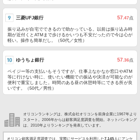
三菱UFJ銀行
57
.47
点
振り込みが自宅でできるので助かっている。以前は振り込み時
期が近付くとATMまで歩けるかいつも不安だったので今は心が
軽い。操作も簡単だし。（50代／女性）
ゆうちょ銀行
57
.36
点
ペイジー等の支払いもそうですが、仕事上なかなか窓口やATM
等に行けない時に、使いたい機能での振込や決済が可能なのが
便利で重宝しました。時間のある昼の休憩時等にできる所が良
いです。（50代／男性）
オリコンランキングは、株式会社オリコンを前身企業に1967年より
スタート。2006年からは顧客満足度調査を開始。ネットバンキング
は、2010年よりランキングを発表しています。
オリコン顧客満足度調査では、実際にサービスを利用した
7,145
人にアンケ