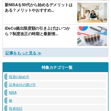
新NISAを50代から始めるデメリットは
ある？メリットやおすすめ...
iDeCo拠出限度額の引き上げはいつか
ら？制度改正の時期と最新情...
記事をもっと見る ≫
特集カテゴリ一覧
投資の始め方
証券会社の選び方
NISA
株
投資信託