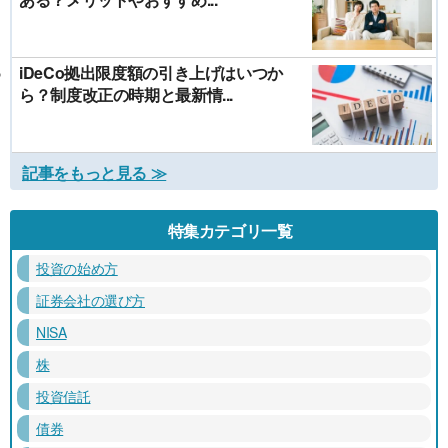
iDeCo拠出限度額の引き上げはいつか
ら？制度改正の時期と最新情...
記事をもっと見る ≫
特集カテゴリ一覧
投資の始め方
証券会社の選び方
NISA
株
投資信託
債券