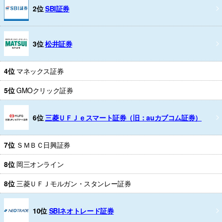
2位
SBI証券
3位
松井証券
4位
マネックス証券
5位
GMOクリック証券
6位
三菱ＵＦＪｅスマート証券（旧：auカブコム証券）
7位
ＳＭＢＣ日興証券
8位
岡三オンライン
8位
三菱ＵＦＪモルガン・スタンレー証券
10位
SBIネオトレード証券