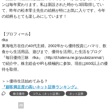
ンは毎年変わります。私は新設された時から3回取得してい
て、昨年の松本零士先生の絵柄が特にお気に入りです。今年
の絵柄もとても楽しみにしています！
【プロフィール】
rika
東海地方在住の40代主婦。2002年から優待投資にハマり、飲
食から生活用品、遊びまで、優待を活用した生活をブログ
『毎日優待三昧 rika』（http://d.hatena.ne.jp/yuutaizanmai/）
で紹介中。株主総会やIRも積極的に参加。現在は600以上の優
待を取得。
＞＞優待生活始めてみる？
『顧客満足度の高いネット証券ランキング』
株主優待
コラム（ネット証券）
ネット証券
PR