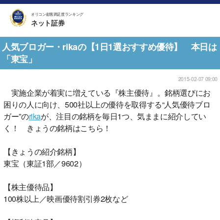
オリコン顧客満足度ランキング
ネット証券
人気ブロガー・rikaの【1日1選おすすめ優待】 本日は
「東宝」
2015-02-07 09:00
実施企業が着実に増えている『株主優待』。銘柄選びにお
困りの人に向け、500社以上の優待を取得する“人気優待ブロ
ガー”の
rika
が、注目の銘柄を毎日1つ、気ままに紹介してい
く！ きょうの銘柄はこちら！
【きょうの紹介銘柄】
東宝（東証1部／9602）
【株主優待品】
100株以上／映画優待割引券2枚など