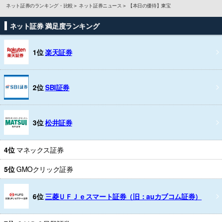
ネット証券のランキング・比較
ネット証券ニュース
【本日の優待】東宝
ネット証券 満足度ランキング
1位
楽天証券
2位
SBI証券
3位
松井証券
4位
マネックス証券
5位
GMOクリック証券
6位
三菱ＵＦＪｅスマート証券（旧：auカブコム証券）