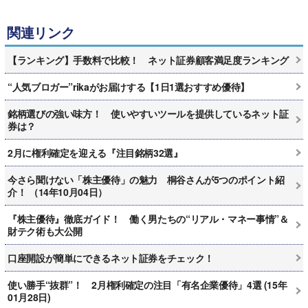
関連リンク
【ランキング】手数料で比較！ ネット証券顧客満足度ランキング
“人気ブロガー”rikaがお届けする【1日1選おすすめ優待】
銘柄選びの強い味方！ 使いやすいツールを提供しているネット証
券は？
2月に権利確定を迎える『注目銘柄32選』
今さら聞けない「株主優待」の魅力 桐谷さんが5つのポイント紹
介！ （14年10月04日）
『株主優待』徹底ガイド！ 働く男たちの“リアル・マネー事情”＆
財テク術も大公開
口座開設が簡単にできるネット証券をチェック！
使い勝手“抜群”！ 2月権利確定の注目「有名企業優待」4選 (15年
01月28日)