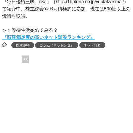
『毎日優待三昧 rika』（http://d.hatena.ne.jp/yuutaizanmai/）
で紹介中。株主総会やIRも積極的に参加。現在は500社以上の
優待を取得。
＞＞優待生活始めてみる？
『顧客満足度の高いネット証券ランキング』
株主優待
コラム（ネット証券）
ネット証券
PR