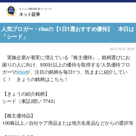
オリコン顧客満足度ランキング
ネット証券
人気ブロガー・rikaの【1日1選おすすめ優待】 本日は
「シード」
2015-03-01 09:00
実施企業が着実に増えている『株主優待』。銘柄選びにお
困りの人に向け、500社以上の優待を取得する“人気優待ブロ
ガー”の
rika
が、注目の銘柄を毎日1つ、気ままに紹介してい
く！ きょうの銘柄はこちら！
【きょうの紹介銘柄】
シード（東証2部／7743）
【株主優待品】
100株以上／自社ケア用品または地方名産品などからの選択等