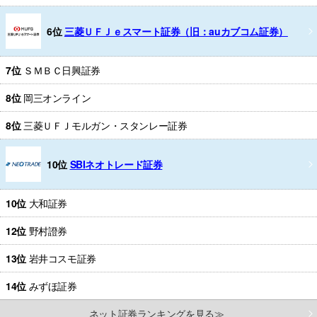
6位
三菱ＵＦＪｅスマート証券（旧：auカブコム証券）
7位
ＳＭＢＣ日興証券
8位
岡三オンライン
8位
三菱ＵＦＪモルガン・スタンレー証券
10位
SBIネオトレード証券
10位
大和証券
12位
野村證券
13位
岩井コスモ証券
14位
みずほ証券
ネット証券ランキングを見る≫