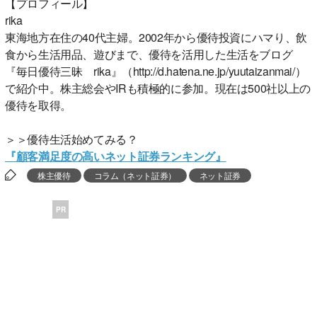
【プロフィール】
rika
東海地方在住の40代主婦。2002年から優待投資にハマり、飲
食から生活用品、遊びまで、優待を活用した生活をブログ
『毎日優待三昧 rika』（http://d.hatena.ne.jp/yuutaizanmai/）
で紹介中。株主総会やIRも積極的に参加。現在は500社以上の
優待を取得。
＞＞優待生活始めてみる？
『顧客満足度の高いネット証券ランキング』
株主優待
コラム（ネット証券）
ネット証券
PR