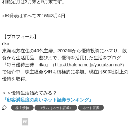
利確定月は3月末と9月末です。
※IR発表はすべて2015年3月4日
【プロフィール】
rika
東海地方在住の40代主婦。2002年から優待投資にハマり、飲
食から生活用品、遊びまで、優待を活用した生活をブログ
『毎日優待三昧 rika』（http://d.hatena.ne.jp/yuutaizanmai/）
で紹介中。株主総会やIRも積極的に参加。現在は500社以上の
優待を取得。
＞＞優待生活始めてみる？
『顧客満足度の高いネット証券ランキング』
株主優待
コラム（ネット証券）
ネット証券
PR