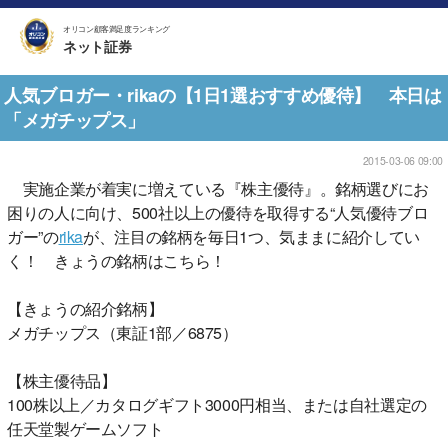
オリコン顧客満足度ランキング
ネット証券
人気ブロガー・rikaの【1日1選おすすめ優待】 本日は
「メガチップス」
2015-03-06 09:00
実施企業が着実に増えている『株主優待』。銘柄選びにお
困りの人に向け、500社以上の優待を取得する“人気優待ブロ
ガー”の
rika
が、注目の銘柄を毎日1つ、気ままに紹介してい
く！ きょうの銘柄はこちら！
【きょうの紹介銘柄】
メガチップス（東証1部／6875）
【株主優待品】
100株以上／カタログギフト3000円相当、または自社選定の
任天堂製ゲームソフト