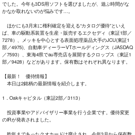
でした。今年も3DS用ソフトを選びましたが、遊ぶ時間がな
かなか取れないのが悩みです…。
ほかにも3月末に権利確定を迎える“カタログ優待”といえ
ば、車の駆動系装置を生産・販売するエクセディ（東証1部／
7278）、メッキを中心とする表面処理薬品大手のJCU(東証1
部／4975)、自動車ディーラーVTホールディングス（JASDAQ
／7593）、東海4県でau専売店を展開するクロップス（東証1
部／9428）などがあります。保有数はそれぞれ異なります。
【最新！ 優待情報】
本日は2銘柄の最新情報を紹介します。
1．Oakキャピタル（東証2部／3113）
投資事業やアドバイザリー事業を行う企業です。優待変更
のIRが発表されました。
昨年まであったクオカードは廃止され、今年3月から保有数