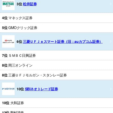
3位
松井証券
4位
マネックス証券
5位
GMOクリック証券
6位
三菱ＵＦＪｅスマート証券（旧：auカブコム証券）
7位
ＳＭＢＣ日興証券
8位
岡三オンライン
8位
三菱ＵＦＪモルガン・スタンレー証券
10位
SBIネオトレード証券
10位
大和証券
12位
野村證券