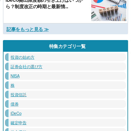
ら？制度改正の時期と最新情...
記事をもっと見る ≫
特集カテゴリ一覧
投資の始め方
証券会社の選び方
NISA
株
投資信託
債券
iDeCo
確定申告