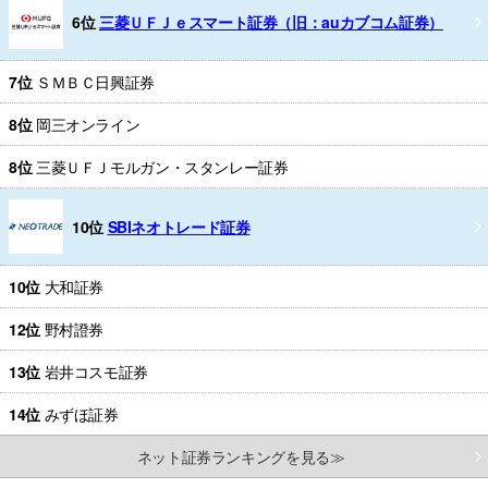
6位
三菱ＵＦＪｅスマート証券（旧：auカブコム証券）
7位
ＳＭＢＣ日興証券
8位
岡三オンライン
8位
三菱ＵＦＪモルガン・スタンレー証券
10位
SBIネオトレード証券
10位
大和証券
12位
野村證券
13位
岩井コスモ証券
14位
みずほ証券
ネット証券ランキングを見る≫