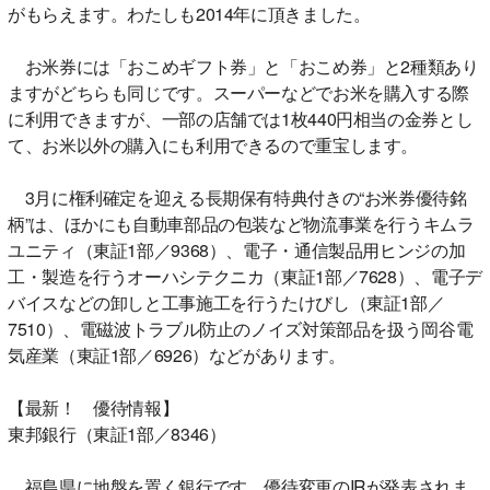
がもらえます。わたしも2014年に頂きました。
お米券には「おこめギフト券」と「おこめ券」と2種類あり
ますがどちらも同じです。スーパーなどでお米を購入する際
に利用できますが、一部の店舗では1枚440円相当の金券とし
て、お米以外の購入にも利用できるので重宝します。
3月に権利確定を迎える長期保有特典付きの“お米券優待銘
柄”は、ほかにも自動車部品の包装など物流事業を行うキムラ
ユニティ（東証1部／9368）、電子・通信製品用ヒンジの加
工・製造を行うオーハシテクニカ（東証1部／7628）、電子デ
バイスなどの卸しと工事施工を行うたけびし（東証1部／
7510）、電磁波トラブル防止のノイズ対策部品を扱う岡谷電
気産業（東証1部／6926）などがあります。
【最新！ 優待情報】
東邦銀行（東証1部／8346）
福島県に地盤を置く銀行です。優待変更のIRが発表されま