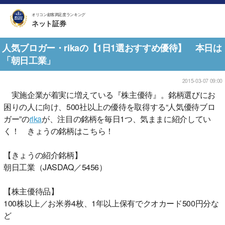
オリコン顧客満足度ランキング
ネット証券
人気ブロガー・rikaの【1日1選おすすめ優待】 本日は
「朝日工業」
2015-03-07 09:00
実施企業が着実に増えている『株主優待』。銘柄選びにお
困りの人に向け、500社以上の優待を取得する“人気優待ブロ
ガー”の
rika
が、注目の銘柄を毎日1つ、気ままに紹介してい
く！ きょうの銘柄はこちら！
【きょうの紹介銘柄】
朝日工業（JASDAQ／5456）
【株主優待品】
100株以上／お米券4枚、1年以上保有でクオカード500円分な
ど