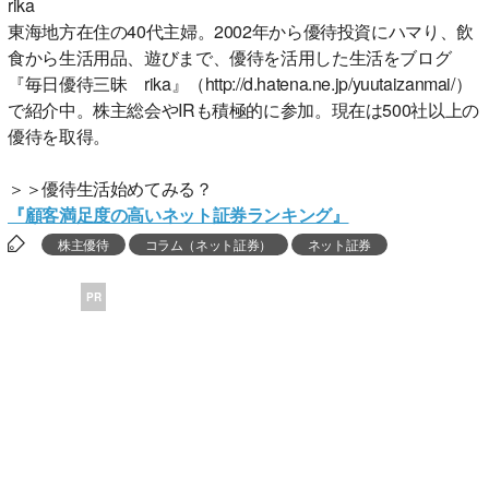
rika
東海地方在住の40代主婦。2002年から優待投資にハマり、飲
食から生活用品、遊びまで、優待を活用した生活をブログ
『毎日優待三昧 rika』（http://d.hatena.ne.jp/yuutaizanmai/）
で紹介中。株主総会やIRも積極的に参加。現在は500社以上の
優待を取得。
＞＞優待生活始めてみる？
『顧客満足度の高いネット証券ランキング』
株主優待
コラム（ネット証券）
ネット証券
PR