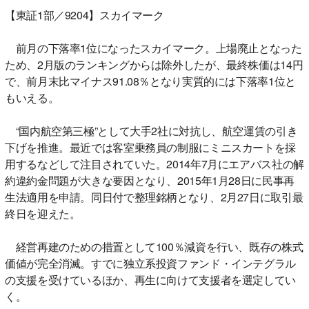
【東証1部／9204】スカイマーク
前月の下落率1位になったスカイマーク。上場廃止となった
ため、2月版のランキングからは除外したが、最終株価は14円
で、前月末比マイナス91.08％となり実質的には下落率1位と
もいえる。
“国内航空第三極”として大手2社に対抗し、航空運賃の引き
下げを推進。最近では客室乗務員の制服にミニスカートを採
用するなどして注目されていた。2014年7月にエアバス社の解
約違約金問題が大きな要因となり、2015年1月28日に民事再
生法適用を申請。同日付で整理銘柄となり、2月27日に取引最
終日を迎えた。
経営再建のための措置として100％減資を行い、既存の株式
価値が完全消滅。すでに独立系投資ファンド・インテグラル
の支援を受けているほか、再生に向けて支援者を選定してい
く。