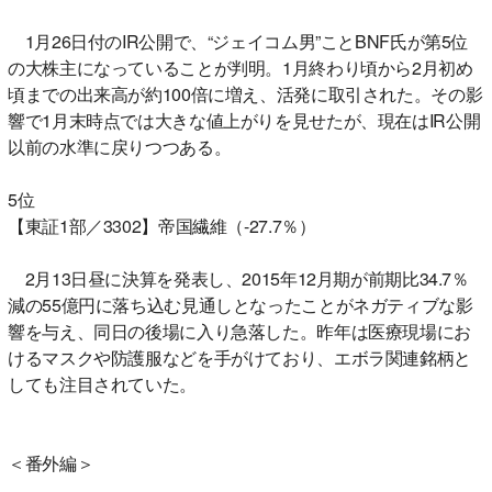
1月26日付のIR公開で、“ジェイコム男”ことBNF氏が第5位
の大株主になっていることが判明。1月終わり頃から2月初め
頃までの出来高が約100倍に増え、活発に取引された。その影
響で1月末時点では大きな値上がりを見せたが、現在はIR公開
以前の水準に戻りつつある。
5位
【東証1部／3302】帝国繊維（-27.7％）
2月13日昼に決算を発表し、2015年12月期が前期比34.7％
減の55億円に落ち込む見通しとなったことがネガティブな影
響を与え、同日の後場に入り急落した。昨年は医療現場にお
けるマスクや防護服などを手がけており、エボラ関連銘柄と
しても注目されていた。
＜番外編＞