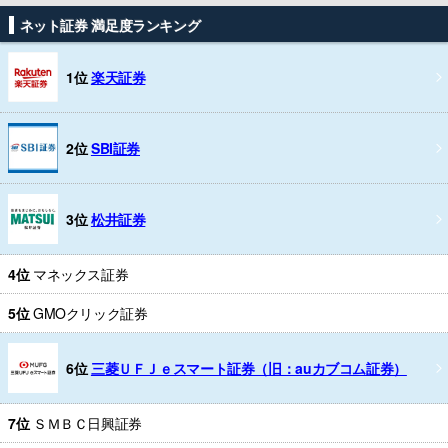
ネット証券 満足度ランキング
1位
楽天証券
2位
SBI証券
3位
松井証券
4位
マネックス証券
5位
GMOクリック証券
6位
三菱ＵＦＪｅスマート証券（旧：auカブコム証券）
7位
ＳＭＢＣ日興証券