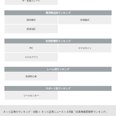
中・長期トレード
運用商品別ランキング
国内株式
外国株式
投資信託
利用形態別ランキング
PC
スマホサイト
スマホアプリ
レベル別ランキング
投資初心者
サポート別ランキング
コールセンター
ネット証券のランキング・比較
ネット証券ニュース
2月版『企業株価変動率ランキング』