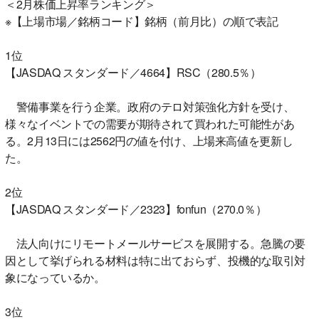
＜2月株価上昇率ランキング＞
※【上場市場／銘柄コード】銘柄（前月比）の順で表記
1位
【JASDAQ スタンダード／4664】RSC（280.5％）
警備事業を行う企業。政府のテロ対策強化方針を受け、
様々なイベントでの需要が期待されて買われた可能性があ
る。2月13日には2562円の値を付け、上場来高値を更新し
た。
2位
【JASDAQ スタンダード／2323】fonfun（270.0％）
法人向けにリモートメールサービスを展開する。急騰の要
因として挙げられる材料は特に出ておらず、投機的な取引対
象になっているか。
3位