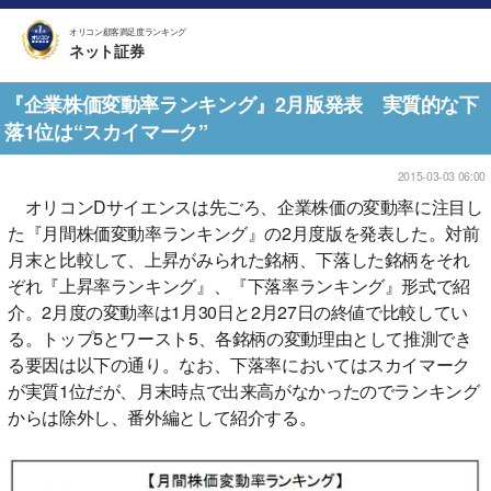
オリコン顧客満足度ランキング
ネット証券
『企業株価変動率ランキング』2月版発表 実質的な下
落1位は“スカイマーク”
2015-03-03 06:00
オリコンDサイエンスは先ごろ、企業株価の変動率に注目し
た『月間株価変動率ランキング』の2月度版を発表した。対前
月末と比較して、上昇がみられた銘柄、下落した銘柄をそれ
ぞれ『上昇率ランキング』、『下落率ランキング』形式で紹
介。2月度の変動率は1月30日と2月27日の終値で比較してい
る。トップ5とワースト5、各銘柄の変動理由として推測でき
る要因は以下の通り。なお、下落率においてはスカイマーク
が実質1位だが、月末時点で出来高がなかったのでランキング
からは除外し、番外編として紹介する。