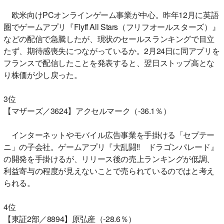
欧米向けPCオンラインゲーム事業が中心。昨年12月に英語
圏でゲームアプリ『Flyff All Stars（フリフオールスターズ）』
などの配信で急騰したが、現状のセールスランキングで目立
たず、期待感喪失につながっているか。2月24日に同アプリを
フランスで配信したことを発表すると、翌日ストップ高とな
り株価が少し戻った。
3位
【マザーズ／3624】アクセルマーク（-36.1％）
インターネットやモバイル広告事業を手掛ける「セプテー
ニ」の子会社。ゲームアプリ『大乱闘!! ドラゴンパレード』
の開発を手掛けるが、リリース後の売上ランキングが低調、
利益寄与の程度が見えないことで売られているのではと考え
られる。
4位
【東証2部／8894】原弘産（-28.6％）