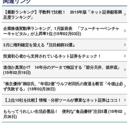
関連リンク
【最新ランキング】手数料で比較！ 2015年版「ネット証券顧客満
足度ランキング」
企業株価変動率ランキング、1月版発表 「フューチャーベンチャ
ーキャピタル」が上昇率1位 (15年02月03日)
3月に権利確定を迎える『注目銘柄32選』
投資初心者から支持されているネット証券をチェック！
迷信か真実か!? 14年分のデータで検証する「節分天井、彼岸底」
(15年02月19日)
“株主優待”桐谷氏、“年収2億”ウルフ村田氏の衰退を断言「今後は必
ず失敗する」 (15年02月28日)
【上位10社を比較】情報・分析ツールが豊富なネット証券はココ！
もらってうれしい生活必需品！ 便利な“食品優待”注目5選 (15年02
月26日)