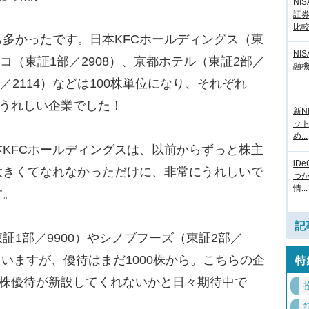
NI
証
比
多かったです。日本KFCホールディングス（東
NI
ッコ（東証1部／2908）、京都ホテル（東証2部／
融
／2114）などは100株単位になり、それぞれ
、うれしい企業でした！
新N
ッ
め...
KFCホールディングスは、以前からずっと株主
iD
大きくてなれなかっただけに、非常にうれしいで
つ
情...
す。
記
1部／9900）やシノブフーズ（東証2部／
っていますが、優待はまだ1000株から。こちらの企
特
0株優待が新設してくれないかと日々期待中で