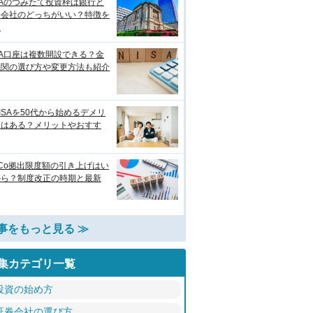
SAのつみたて投資枠は銀行と
券会社のどっちがいい？特徴を
較
SA口座は複数開設できる？金
機関の選び方や変更方法も紹介
ISAを50代から始めるデメリ
トはある？メリットやおすす
eCo拠出限度額の引き上げはい
から？制度改正の時期と最新
事をもっと見る ≫
集カテゴリ一覧
投資の始め方
証券会社の選び方