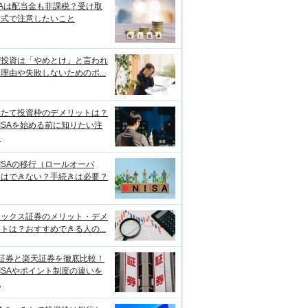
SAは配当金も非課税？受け取
方式で注意したいこと
ぜ投資は「やめとけ」と言われ
理由や失敗しないためのポ...
みたて投資枠のデメリットは？
ISAを始める前に知りたい注
点
ISAの移行（ロールオーバ
）はできない？手続きは必要？
ネックス証券のメリット・デメ
トは？おすすめできる人の...
I証券と楽天証券を徹底比較！
ISAやポイント制度の違いを
説