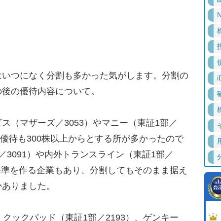
N
いつになく分割も多かった気がします。分割の
i
の後の優待内容について。
（マザーズ／3053）やマニー（東証1部／
、優待も300株以上からとする所が多かったので
／3091）や内外トランスライン（東証1部／
株基準を作る企業もあり、分割してもそのまま据え
かありました。
クックパッド（東証1部／2193）、ゲンキー