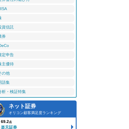
ISA
株
投資信託
債券
DeCo
確定申告
株主優待
その他
用語集
分析・検証特集
ネット証券
オリコン顧客満足度ランキング
69.2
点
楽天証券