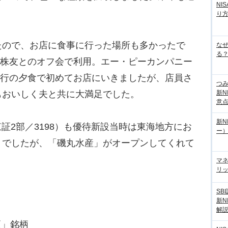
NI
り
ので、お店に食事に行った場所も多かったで
な
る？
）は株友とのオフ会で利用。エー・ピーカンパニー
陰旅行の夕食で初めてお店にいきましたが、店員さ
つ
新N
もおいしく夫と共に大満足でした。
意
新N
証2部／3198）も優待新設当時は東海地方にお
ー
リでしたが、「磯丸水産」がオープンしてくれて
マ
リッ
SB
新N
解
更」銘柄