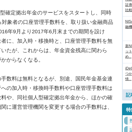
証
比
人型確定拠出年金のサービスをスタートし、同時
る対象者の口座管理手数料を、取り扱い金融商品
NI
融
16年9月より2017年6月末までの期間を設け
象者に、加入時・移換時と、口座管理手数料を無
新N
ていたが、これからは、年金資金残高に関わら
ッ
め...
がかからなくなる。
iD
つ
手数料は無料となるが、別途、国民年金基金連
情...
行への加入時・移換時手数料や口座管理手数料は
記
数料や、同社個人型確定拠出年金から、ほかの確
機関に運営管理機関を変更する場合の手数料は、
特