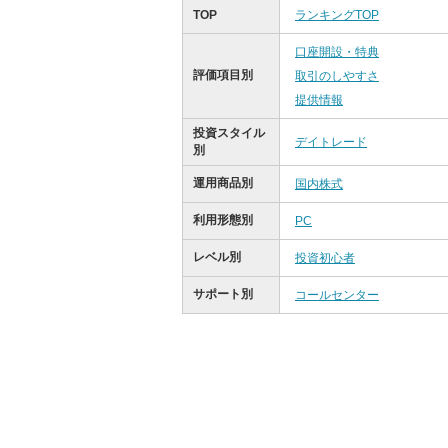
TOP
ランキングTOP
口座開設・特典
評価項目別
取引のしやすさ
提供情報
投資スタイル
デイトレード
別
運用商品別
国内株式
利用形態別
PC
レベル別
投資初心者
サポート別
コールセンター