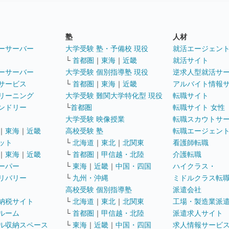
塾
人材
ーサーバー
大学受験 塾・予備校 現役
就活エージェン
└
首都圏
｜
東海
｜
近畿
就活サイト
ーサーバー
大学受験 個別指導塾 現役
逆求人型就活サ
サービス
└
首都圏
｜
東海
｜
近畿
アルバイト情報
リーニング
大学受験 難関大学特化型 現役
転職サイト
ンドリー
└
首都圏
転職サイト 女性
大学受験 映像授業
転職スカウトサ
｜
東海
｜
近畿
高校受験 塾
転職エージェン
ット
└
北海道
｜
東北
｜
北関東
看護師転職
｜
東海
｜
近畿
└
首都圏
｜
甲信越・北陸
介護転職
ーパー
└
東海
｜
近畿
｜
中国・四国
ハイクラス・
リバリー
└
九州・沖縄
ミドルクラス転
高校受験 個別指導塾
派遣会社
納税サイト
└
北海道
｜
東北
｜
北関東
工場・製造業派
ルーム
└
首都圏
｜
甲信越・北陸
派遣求人サイト
ル収納スペース
└
東海
｜
近畿
｜
中国・四国
求人情報サービ