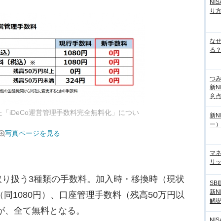
NI
り
な
る？
つ
新N
意
た「iDeCo運営管理手数料完全無料化」につい
新N
ー
写真ページを見る
マ
リッ
り扱う3種類の手数料。加入時・移換時（現状
SB
新N
（同1080円）、口座管理手数料（残高50万円以
解
）が、全て無料となる。
NI