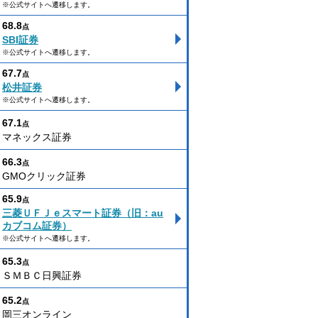
※公式サイトへ遷移します。
68.8
点
SBI証券
※公式サイトへ遷移します。
67.7
点
松井証券
※公式サイトへ遷移します。
67.1
点
マネックス証券
66.3
点
GMOクリック証券
65.9
点
三菱ＵＦＪｅスマート証券（旧：au
カブコム証券）
※公式サイトへ遷移します。
65.3
点
ＳＭＢＣ日興証券
65.2
点
岡三オンライン