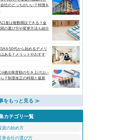
券会社のどっちがいい？特徴を
較
SA口座は複数開設できる？金
機関の選び方や変更方法も紹介
ISAを50代から始めるデメリ
トはある？メリットやおすす
eCo拠出限度額の引き上げはい
から？制度改正の時期と最新
事をもっと見る ≫
集カテゴリ一覧
投資の始め方
証券会社の選び方