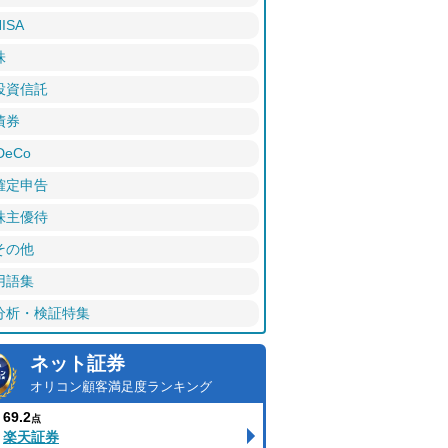
ISA
株
投資信託
債券
DeCo
確定申告
株主優待
その他
用語集
分析・検証特集
ネット証券
オリコン顧客満足度ランキング
69.2
点
楽天証券