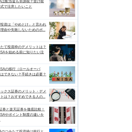
SAは配当金も非課税？受け取
方式で注意したいこと
ぜ投資は「やめとけ」と言われ
理由や失敗しないためのポ...
みたて投資枠のデメリットは？
ISAを始める前に知りたい注
点
ISAの移行（ロールオーバ
）はできない？手続きは必要？
ネックス証券のメリット・デメ
トは？おすすめできる人の...
I証券と楽天証券を徹底比較！
ISAやポイント制度の違いを
説
SAのつみたて投資枠は銀行と