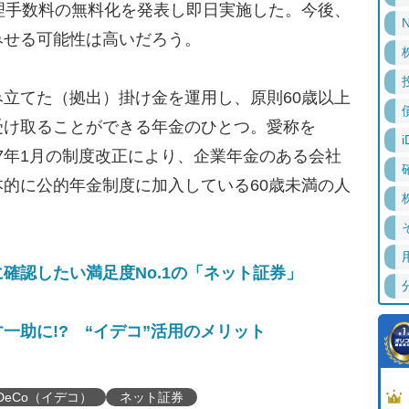
理手数料の無料化を発表し即日実施した。今後、
N
みせる可能性は高いだろう。
立てた（拠出）掛け金を運用し、原則60歳以上
受け取ることができる年金のひとつ。愛称を
i
017年1月の制度改正により、企業年金のある会社
的に公的年金制度に加入している60歳未満の人
。
確認したい満足度No.1の「ネット証券」
一助に!? “イデコ”活用のメリット
iDeCo（イデコ）
ネット証券