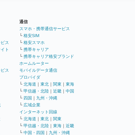
通信
ト
スマホ・携帯通信サービス
└
格安SIM
ービス
└
格安スマホ
サイト
└
携帯キャリア
└
携帯キャリア格安ブランド
ホームルーター
ービス
モバイルデータ通信
ト
プロバイダ
└
北海道
｜
東北
｜
関東
｜
東海
└
甲信越・北陸
｜
近畿
｜
中国
└
四国
｜
九州・沖縄
職
└
広域企業
インターネット回線
遣
└
北海道
｜
東北
｜
関東
└
甲信越・北陸
｜
東海
｜
近畿
ス
└
中国・四国
｜
九州・沖縄