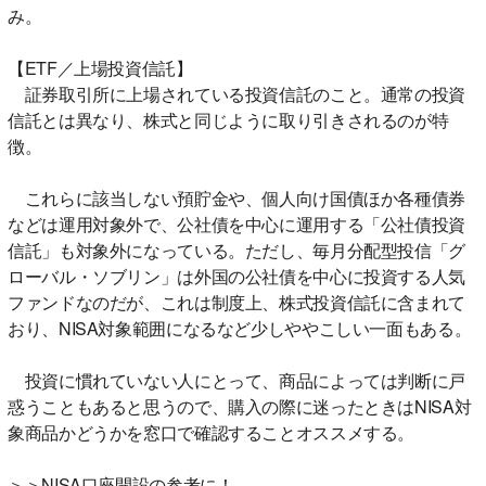
み。
【ETF／上場投資信託】
証券取引所に上場されている投資信託のこと。通常の投資
信託とは異なり、株式と同じように取り引きされるのが特
徴。
これらに該当しない預貯金や、個人向け国債ほか各種債券
などは運用対象外で、公社債を中心に運用する「公社債投資
信託」も対象外になっている。ただし、毎月分配型投信「グ
ローバル・ソブリン」は外国の公社債を中心に投資する人気
ファンドなのだが、これは制度上、株式投資信託に含まれて
おり、NISA対象範囲になるなど少しややこしい一面もある。
投資に慣れていない人にとって、商品によっては判断に戸
惑うこともあると思うので、購入の際に迷ったときはNISA対
象商品かどうかを窓口で確認することオススメする。
＞＞NISA口座開設の参考に！