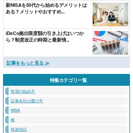
新NISAを50代から始めるデメリットは
ある？メリットやおすすめ...
iDeCo拠出限度額の引き上げはいつか
ら？制度改正の時期と最新情...
記事をもっと見る ≫
特集カテゴリ一覧
投資の始め方
証券会社の選び方
NISA
株
投資信託