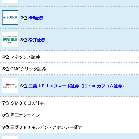
2位
SBI証券
3位
松井証券
4位
マネックス証券
5位
GMOクリック証券
6位
三菱ＵＦＪｅスマート証券（旧：auカブコム証券）
7位
ＳＭＢＣ日興証券
8位
岡三オンライン
8位
三菱ＵＦＪモルガン・スタンレー証券