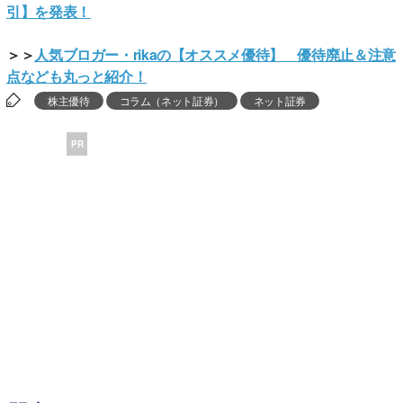
引】を発表！
＞＞
人気ブロガー・rikaの【オススメ優待】 優待廃止＆注意
点なども丸っと紹介！
株主優待
コラム（ネット証券）
ネット証券
PR