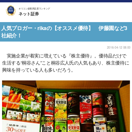
オリコン顧客満足度ランキング
ネット証券
人気ブロガー・rikaの【オススメ優待】 伊藤園など3
社紹介！
2016-04-12 08:00
実施企業が着実に増えている『株主優待』。優待品だけで
生活する“桐谷さん”こと桐谷広人氏の人気もあり、株主優待に
興味を持っている人も多いだろう。