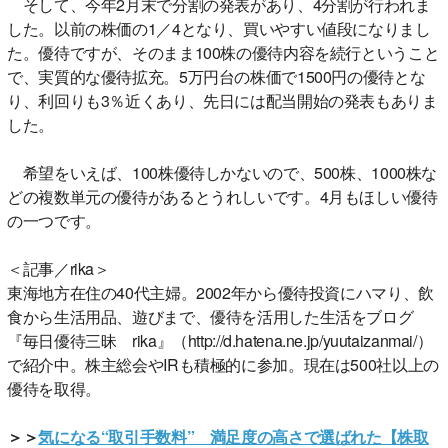
そして、今年2月末で分割の発表があり、4分割が行われま
した。以前の株価の1／4となり、買いやすい値段になりまし
た。優待ですが、そのまま100株の優待内容を続行ということ
で、実質的な優待拡充。5万円台の株価で1500円の優待とな
り、利回りも3％近くあり、先日には配当開始の発表もありま
した。
希望をいえば、100株優待しかないので、500株、1000株な
どの複数単元の優待があるとうれしいです。4月もほしい優待
の一つです。
＜記事／rika＞
東海地方在住の40代主婦。2002年から優待投資にハマり、飲
食から生活用品、遊びまで、優待を活用した生活をブログ
『毎日優待三昧 rika』（http://d.hatena.ne.jp/yuutaizanmai/）
で紹介中。株主総会やIRも積極的に参加。現在は500社以上の
優待を取得。
＞＞
気になる“取引手数料” 満足度の高さで選ばれた【株取