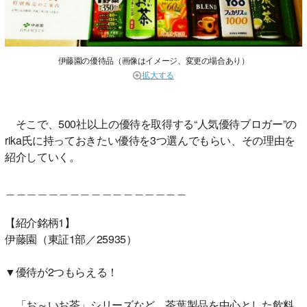
伊藤園の優待品（画像はイメージ、変更の場合あり）
拡大する
そこで、500社以上の優待を取得する“人気優待ブロガー”の
rika氏に持っておきたい優待を3つ選んでもらい、その理由を
紹介していく。
＿＿＿＿＿＿＿＿＿＿＿＿＿＿＿＿＿
【紹介銘柄1】
伊藤園（東証1部／25935）
▼優待が2つもらえる！
「お～いお茶」シリーズなど、茶葉製品を中心とした飲料