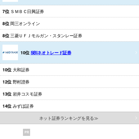
7位
ＳＭＢＣ日興証券
8位
岡三オンライン
8位
三菱ＵＦＪモルガン・スタンレー証券
10位
SBIネオトレード証券
10位
大和証券
12位
野村證券
13位
岩井コスモ証券
14位
みずほ証券
ネット証券ランキングを見る≫
PR