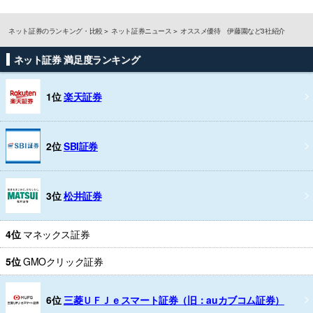
ネット証券のランキング・比較
ネット証券ニュース
オススメ優待 伊藤園など3社紹介
ネット証券 満足度ランキング
1位
楽天証券
2位
SBI証券
3位
松井証券
4位
マネックス証券
5位
GMOクリック証券
6位
三菱ＵＦＪｅスマート証券（旧：auカブコム証券）