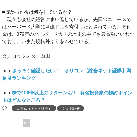
■儲かった後は何をしているか？
現在も会社の経営にまい進しているが、先日のニュースで
はハーバード大学に４億ドルを寄付したとされている。寄付
金は、379年のハーバード大学の歴史の中でも最高額といわれ
ており、いまだ規格外ぶりをみせている。
文／ロックスター西田
＞＞
さっそく確認したい！ オリコン【総合ネット証券】満
足度ランキング
＞＞
株で100倍以上のリターンも!! 有名投資家の検討ポイン
トはどんなところ？
コラム（ネット証券）
ネット証券
PR