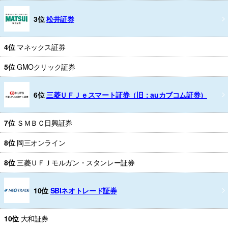
3位
松井証券
4位
マネックス証券
5位
GMOクリック証券
6位
三菱ＵＦＪｅスマート証券（旧：auカブコム証券）
7位
ＳＭＢＣ日興証券
8位
岡三オンライン
8位
三菱ＵＦＪモルガン・スタンレー証券
10位
SBIネオトレード証券
10位
大和証券