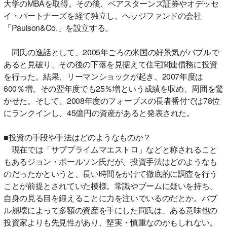
大学のMBAを取得。その後、ベアスターンズ証券やオデッセ
イ・パートナーズを経て独立し、ヘッジファンドの会社
「Paulson&Co.」を設立する。
同氏の逸話として、2005年ごろの米国の好景気がバブルで
あると見破り、その後の下落を見据えて住宅関連債務に投資
を行った。結果、リーマンショックが起き、2007年度は
600％増、その翌年度でも25％増という成績を収め、周囲を驚
かせた。そして、2008年度のフォーブスの長者番付では78位
にランクインし、45億円の資産があると発表された。
■投資の手段や手法はどのようなものか？
現在では「サブプライムマエストロ」などと称されること
もあるジョン・ポールソン氏だが、投資手法はどのようなも
のだったかというと、長い時間をかけて徹底的に調査を行う
ことが前提とされていた模様。常識やブームに疑いを持ち、
自身の見る目を鍛えることに力を注いでいるのだとか。バブ
ル崩壊によって多額の資産を手にした同氏は、ある意味他の
投資家よりも先見性があり、堅実・慎重なのかもしれない。