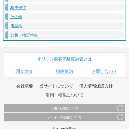
株主優待
その他
用語集
分析・検証特集
オリコン顧客満足度調査とは
調査方法
掲載規約
お問い合わせ
会社概要
当サイトについて
個人情報保護方針
引用・転載について
引用・転載について
クッキーの使用について
当サイトで公開されている情報（文字、写真、イラスト、画像データ等）及びこれらの配
置・編集および構造などについての著作権は株式会社oricon MEに帰属しております。
このサイトでは Cookie を使用して、ユーザーに合わせたコンテンツや広告の表示、ソーシャ
© oricon ME inc.
これらの情報を権利者の許可なく無断転載・複製などの二次利用を行うことは固く禁じてお