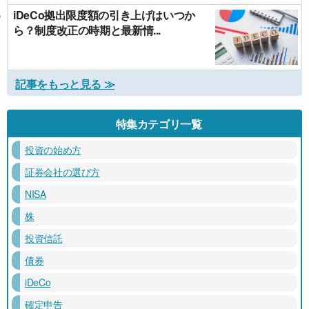
iDeCo拠出限度額の引き上げはいつか
ら？制度改正の時期と最新情...
記事をもっと見る ≫
特集カテゴリ一覧
投資の始め方
証券会社の選び方
NISA
株
投資信託
債券
iDeCo
確定申告