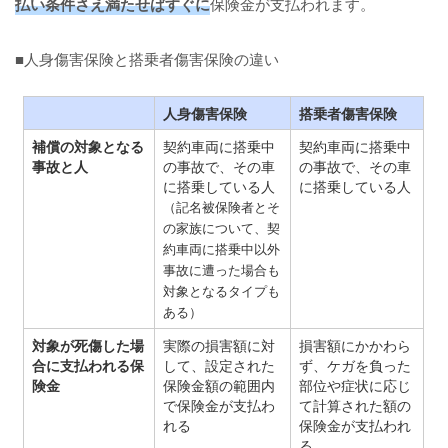
払い条件さえ満たせばすぐに
保険金が支払われます。
■人身傷害保険と搭乗者傷害保険の違い
人身傷害保険
搭乗者傷害保険
補償の対象となる
契約車両に搭乗中
契約車両に搭乗中
事故と人
の事故で、その車
の事故で、その車
に搭乗している人
に搭乗している人
（記名被保険者とそ
の家族について、契
約車両に搭乗中以外
事故に遭った場合も
対象となるタイプも
ある）
対象が死傷した場
実際の損害額に対
損害額にかかわら
合に支払われる保
して、設定された
ず、ケガを負った
険金
保険金額の範囲内
部位や症状に応じ
で保険金が支払わ
て計算された額の
れる
保険金が支払われ
る