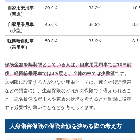
自家用乗用車
39.9%
38.3%
10.
（普通）
自家用乗用車
45.6%
36.9%
8.8
（小型）
軽四輪自動車
50.6%
35.2%
6.5
（乗用車）
保険金額を無制限としている人は、自家用乗用車では10％前
後、軽四輪乗用車では8％弱と、全体の中では少数派
です。
無制限に設定する人が少ない理由としては、死亡や後遺障害
などの損害には、生命保険などほかの保険でも備えられるこ
と、記名被保険者本人や家族の状況を考えると無制限に設定
する必要性が薄いことなどが考えられます。
人身傷害保険の保険金額を決める際の考え方