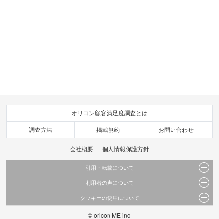
オリコン顧客満足度調査とは
調査方法
掲載規約
お問い合わせ
会社概要
個人情報保護方針
引用・転載について
利用者の声について
当サイトで公開されている情報（文字、写真、イラスト、画像データ等）及びこれらの配
置・編集および構造などについての著作権は株式会社oricon MEに帰属しております。
クッキーの使用について
当サイトに掲載している内容はすべてサービスの利用者が提出された見解・感想です。
これらの情報を権利者の許可なく無断転載・複製などの二次利用を行うことは固く禁じて
弊社が内容について正確性を含め一切保証するものではありません。
おります。
© oricon ME inc.
このサイトでは Cookie を使用して、ユーザーに合わせたコンテンツや広告の表示、ソー
弊社の見解・ 意見ではないことをご理解いただいた上でご覧ください。