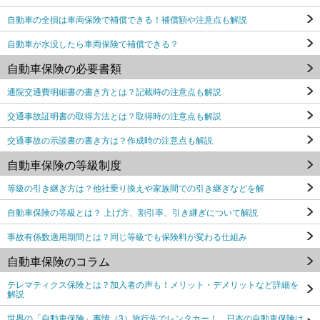
自動車の全損は車両保険で補償できる！補償額や注意点も解説
自動車が水没したら車両保険で補償できる？
自動車保険の必要書類
通院交通費明細書の書き方とは？記載時の注意点も解説
交通事故証明書の取得方法とは？取得時の注意点も解説
交通事故の示談書の書き方は？作成時の注意点も解説
自動車保険の等級制度
等級の引き継ぎ方は？他社乗り換えや家族間での引き継ぎなどを解
自動車保険の等級とは？ 上げ方、割引率、引き継ぎについて解説
事故有係数適用期間とは？同じ等級でも保険料が変わる仕組み
自動車保険のコラム
テレマティクス保険とは？加入者の声も！メリット・デメリットなど詳細を
解説
世界の「自動車保険」事情（3）旅行先でレンタカー！ 日本の自動車保険は