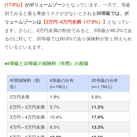
(17.0%)】
がボリュームゾーン
となっています。一方で、等級
別でみると最も事故リスクが少ないとされる
20等級では、ボ
リュームゾーンは
【3万円~4万円未満（17.9%）】
となってい
ます。さらに、6万円未満の割合でみると、6等級が46.3%であ
るのに対して、20等級では60.9%であり保険料が安く抑えられ
ているといえます。
■6等級と20等級の保険料（年間）の相場
年間保険料（割
6等級の分布
20等級の分布
合）
(n=106人)
(n=1,784人)
2万円未満
1.9%
5.8%
2万円～3万円未満
5.7%
11.3%
3万円～4万円未満
10.4%
17.9%
4万円～5万円未満
8.5%
13.3%
5万円～6万円未満
19.8%
12.6%