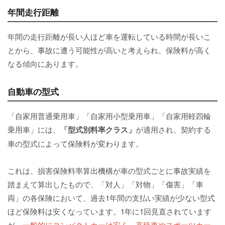
年間走行距離
年間の走行距離が長い人ほど車を運転している時間が長いこ
とから、事故に遭う可能性が高いと考えられ、保険料が高く
なる傾向にあります。
自動車の型式
「自家用普通乗用車」「自家用小型乗用車」「自家用軽四輪
乗用車」には、
「型式別料率クラス」
が適用され、契約する
車の型式によって保険料が変わります。
これは、損害保険料率算出機構が車の型式ごとに事故実績を
踏まえて算出したもので、「対人」「対物」「傷害」「車
両」の各保険において、過去1年間の支払い実績が少ない型式
ほど保険料は安くなっています。1年に1回見直されています
が、
一般的にコンパクトカーは安く、高級車やスポーツカー