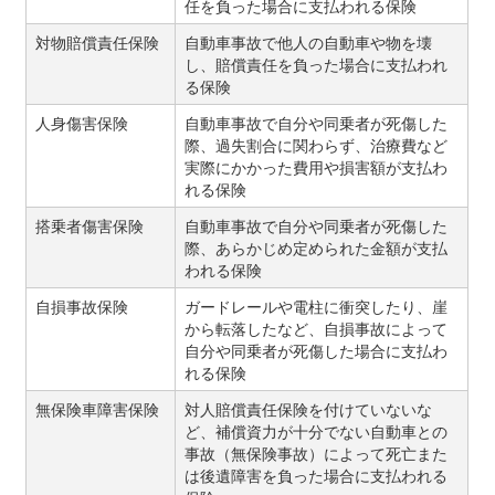
任を負った場合に支払われる保険
対物賠償責任保険
自動車事故で他人の自動車や物を壊
し、賠償責任を負った場合に支払われ
る保険
人身傷害保険
自動車事故で自分や同乗者が死傷した
際、過失割合に関わらず、治療費など
実際にかかった費用や損害額が支払わ
れる保険
搭乗者傷害保険
自動車事故で自分や同乗者が死傷した
際、あらかじめ定められた金額が支払
われる保険
自損事故保険
ガードレールや電柱に衝突したり、崖
から転落したなど、自損事故によって
自分や同乗者が死傷した場合に支払わ
れる保険
無保険車障害保険
対人賠償責任保険を付けていないな
ど、補償資力が十分でない自動車との
事故（無保険事故）によって死亡また
は後遺障害を負った場合に支払われる