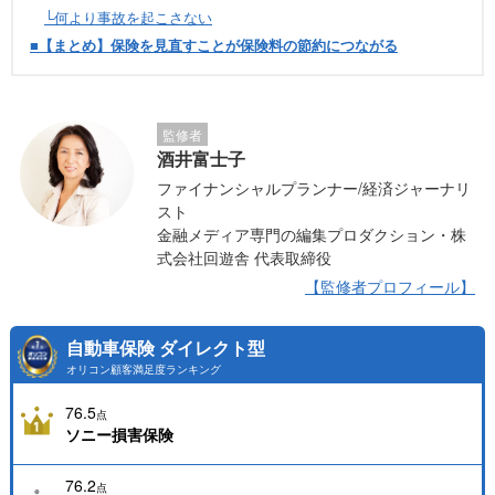
└何より事故を起こさない
■【まとめ】保険を見直すことが保険料の節約につながる
監修者
酒井富士子
ファイナンシャルプランナー/経済ジャーナリ
スト
金融メディア専門の編集プロダクション・株
式会社回遊舎 代表取締役
【監修者プロフィール】
自動車保険 ダイレクト型
オリコン顧客満足度ランキング
76.5
点
ソニー損害保険
76.2
点