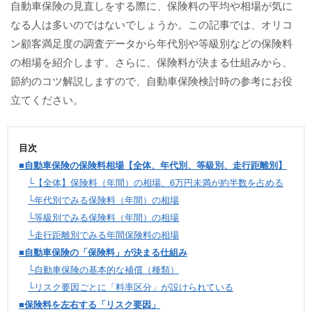
自動車保険の見直しをする際に、保険料の平均や相場が気に
なる人は多いのではないでしょうか。この記事では、オリコ
ン顧客満足度の調査データから年代別や等級別などの保険料
の相場を紹介します。さらに、保険料が決まる仕組みから、
節約のコツ解説しますので、自動車保険検討時の参考にお役
立てください。
目次
■自動車保険の保険料相場【全体、年代別、等級別、走行距離別】
└【全体】保険料（年間）の相場、6万円未満が約半数を占める
└年代別でみる保険料（年間）の相場
└等級別でみる保険料（年間）の相場
└走行距離別でみる年間保険料の相場
■自動車保険の「保険料」が決まる仕組み
└自動車保険の基本的な補償（種類）
└リスク要因ごとに「料率区分」が設けられている
■保険料を左右する「リスク要因」