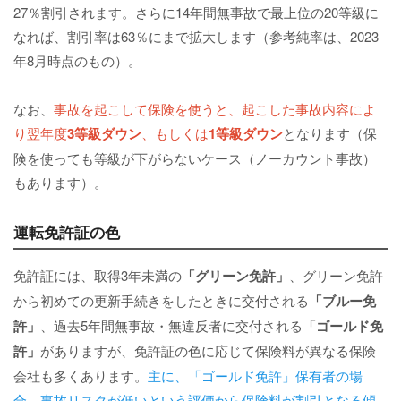
27％割引されます。さらに14年間無事故で最上位の20等級に
なれば、割引率は63％にまで拡大します（参考純率は、2023
年8月時点のもの）。
なお、
事故を起こして保険を使うと、起こした事故内容によ
り翌年度
3等級ダウン
、もしくは
1等級ダウン
となります（保
険を使っても等級が下がらないケース（ノーカウント事故）
もあります）。
運転免許証の色
免許証には、取得3年未満の
「グリーン免許」
、グリーン免許
から初めての更新手続きをしたときに交付される
「ブルー免
許」
、過去5年間無事故・無違反者に交付される
「ゴールド免
許」
がありますが、免許証の色に応じて保険料が異なる保険
会社も多くあります。
主に、「ゴールド免許」保有者の場
合、事故リスクが低いという評価から保険料が割引となる傾