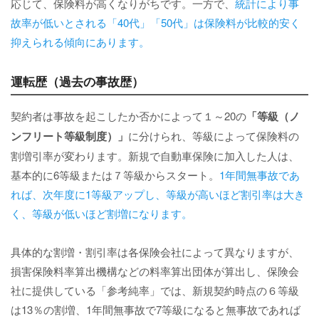
応じて、保険料が高くなりがちです。一方で、
統計により事
故率が低いとされる「40代」「50代」は保険料が比較的安く
抑えられる傾向にあります。
運転歴（過去の事故歴）
契約者は事故を起こしたか否かによって１～20の
「等級（ノ
ンフリート等級制度）」
に分けられ、等級によって保険料の
割増引率が変わります。新規で自動車保険に加入した人は、
基本的に6等級または７等級からスタート。
1年間無事故であ
れば、次年度に1等級アップし、等級が高いほど割引率は大き
く、等級が低いほど割増になります。
具体的な割増・割引率は各保険会社によって異なりますが、
損害保険料率算出機構などの料率算出団体が算出し、保険会
社に提供している「参考純率」では、新規契約時点の６等級
は13％の割増、1年間無事故で7等級になると無事故であれば