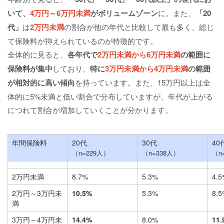
いて、
4万円～6万円未満
がボリュームゾーン
に。また、
「20
代」
は
2万円未満
の割合が他の年代と比較して最も多く、総じ
て保険料が抑えられているのが特徴的です。
全体的に見ると、
各年代で
2万円未満から6万円未満
の範囲に
保険料が集中
しており、
特に
3万円未満から4万円未満
の範囲
が相対的に高い傾向
を持っています。また、15万円以上は全
体的に5%未満と低い割合で分布していますが、年代が上がる
につれて割合が増加していくことが分かります。
年間保険料
20代
30代
40
（n=229人）
（n=338人）
（n
2万円未満
8.7%
5.3%
4.5
2万円～3万円未
10.5%
5.3%
8.5
満
3万円～4万円未
14.4%
8.0%
11.