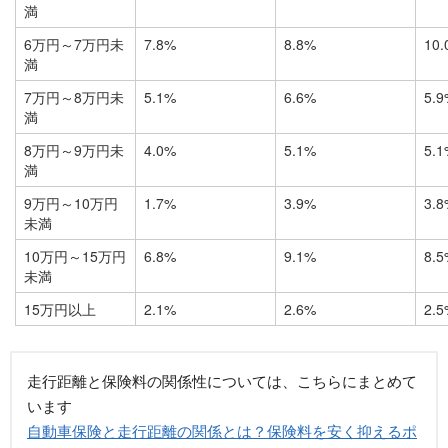
満
6万円～7万円未
7.8%
8.8%
10.
満
7万円～8万円未
5.1%
6.6%
5.9
満
8万円～9万円未
4.0%
5.1%
5.1
満
9万円～10万円
1.7%
3.9%
3.8
未満
10万円～15万円
6.8%
9.1%
8.5
未満
15万円以上
2.1%
2.6%
2.5
走行距離と保険料の関係性については、こちらにまとめて
います
自動車保険と走行距離の関係とは？保険料を安く抑えるポ