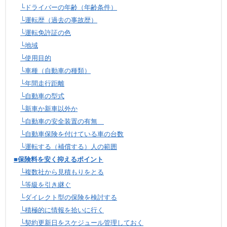
└ドライバーの年齢（年齢条件）
└運転歴（過去の事故歴）
└運転免許証の色
└地域
└使用目的
└車種（自動車の種類）
└年間走行距離
└自動車の型式
└新車か新車以外か
└自動車の安全装置の有無
└自動車保険を付けている車の台数
└運転する（補償する）人の範囲
■保険料を安く抑えるポイント
└複数社から見積もりをとる
└等級を引き継ぐ
└ダイレクト型の保険を検討する
└積極的に情報を拾いに行く
└契約更新日をスケジュール管理しておく