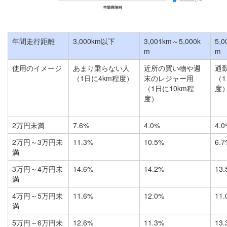
年間走行距離
3,000km以下
3,001km～5,000k
5,0
m
m
使用のイメージ
あまり乗らない人
近所の買い物や週
通
（1日に4km程度）
末のレジャー用
（1
（1日に10km程
度
度）
2万円未満
7.6%
4.0%
4.0
2万円～3万円未
11.3%
10.5%
6.7
満
3万円～4万円未
14.6%
14.2%
13.
満
4万円～5万円未
11.6%
12.0%
11.
満
5万円～6万円未
12.6%
11.3%
13.