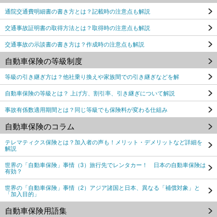
通院交通費明細書の書き方とは？記載時の注意点も解説
交通事故証明書の取得方法とは？取得時の注意点も解説
交通事故の示談書の書き方は？作成時の注意点も解説
自動車保険の等級制度
等級の引き継ぎ方は？他社乗り換えや家族間での引き継ぎなどを解
自動車保険の等級とは？ 上げ方、割引率、引き継ぎについて解説
事故有係数適用期間とは？同じ等級でも保険料が変わる仕組み
自動車保険のコラム
テレマティクス保険とは？加入者の声も！メリット・デメリットなど詳細を
解説
世界の「自動車保険」事情（3）旅行先でレンタカー！ 日本の自動車保険は
有効？
世界の「自動車保険」事情（2）アジア諸国と日本、異なる「補償対象」と
「加入目的」
自動車保険用語集