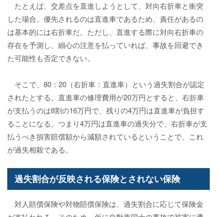
たとえば、交差点を直進しようとして、対向右折車と衝突
した場合。優先されるのは直進車であるため、責任があるの
は基本的には右折車だ。ただし、直進する際に対向右折車の
存在を予測し、細心の注意を払っていれば、事故を回避でき
た可能性も否定できない。
そこで、80：20（右折車：直進車）という過失割合が認定
されたとする。直進車の修理費用が20万円とすると、右折車
が支払うのは8割の16万円で、残りの4万円は直進車が負担す
ることになる。つまり4万円は直進車の過失分で、右折車が支
払うべき損害賠償額から減額されているということで、これ
が過失相殺である。
過失割合が反映される保険とされない保険
対人賠償保険や対物賠償保険は、過失割合に応じて保険金
が支払われる。そのため、仮に自動車同士の事故で被害に遭