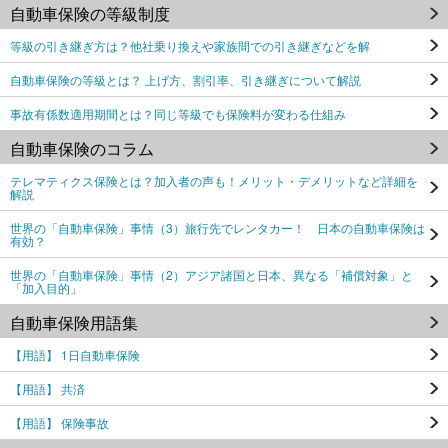
自動車保険の等級制度
等級の引き継ぎ方は？他社乗り換えや家族間での引き継ぎなどを解
自動車保険の等級とは？ 上げ方、割引率、引き継ぎについて解説
事故有係数適用期間とは？同じ等級でも保険料が変わる仕組み
自動車保険のコラム
テレマティクス保険とは？加入者の声も！メリット・デメリットなど詳細を
解説
世界の「自動車保険」事情（3）旅行先でレンタカー！ 日本の自動車保険は
有効？
世界の「自動車保険」事情（2）アジア諸国と日本、異なる「補償対象」と
「加入目的」
自動車保険用語集
【用語】 1日自動車保険
【用語】 共済
【用語】 保険事故