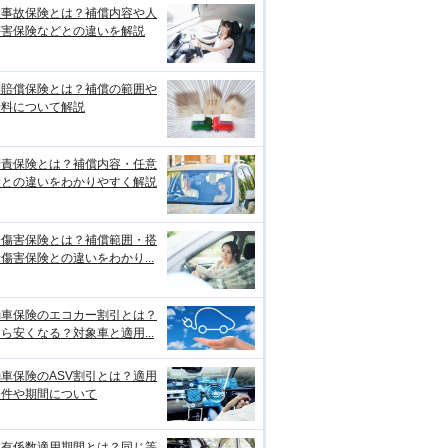
損事故保険とは？補償内容や人
傷害保険などとの違いを解説
物賠償保険とは？補償の範囲や
険料について解説
賠責保険とは？補償内容・任意
険との違いをわかりやすく解説
身傷害保険とは？補償範囲・搭
傷害保険との違いをわかり...
動車保険のエコカー割引とは？
ら安くなる？対象車と適用...
車保険のASV割引とは？適用
条件や期間について
故有係数適用期間とは？同じ等