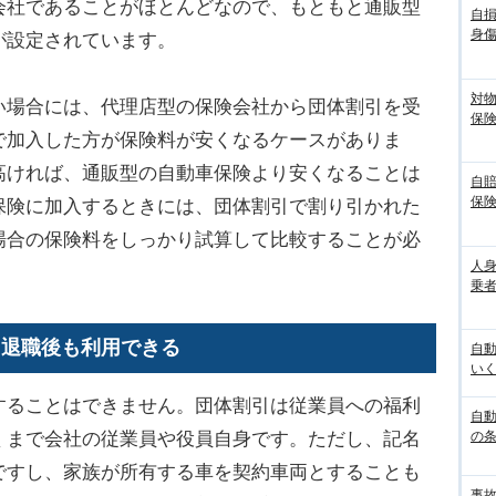
会社であることがほとんどなので、もともと通販型
自
身
が設定されています。
対
場合には、代理店型の保険会社から団体割引を受
保
で加入した方が保険料が安くなるケースがありま
高ければ、通販型の自動車保険より安くなることは
自
保
保険に加入するときには、団体割引で割り引かれた
場合の保険料をしっかり試算して比較することが必
人
乗者
！退職後も利用できる
自
いく
ることはできません。団体割引は従業員への福利
自動
くまで会社の従業員や役員自身です。ただし、記名
の
ですし、家族が所有する車を契約車両とすることも
事