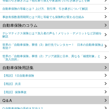
等級の引き継ぎ方は？他社乗り換えや家族間での引き継ぎなどを解
自動車保険の等級とは？ 上げ方、割引率、引き継ぎについて解説
事故有係数適用期間とは？同じ等級でも保険料が変わる仕組み
自動車保険のコラム
テレマティクス保険とは？加入者の声も！メリット・デメリットなど詳細を
解説
世界の「自動車保険」事情（3）旅行先でレンタカー！ 日本の自動車保険は
有効？
世界の「自動車保険」事情（2）アジア諸国と日本、異なる「補償対象」と
「加入目的」
自動車保険用語集
【用語】 1日自動車保険
【用語】 共済
【用語】 保険事故
Q＆A
Q.自動車保険の手続き方法は？