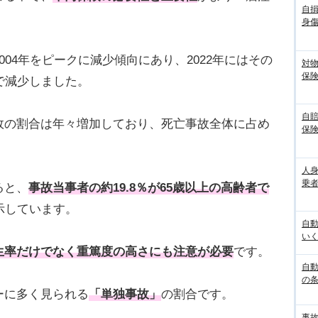
自
身
04年をピークに減少傾向にあり、2022年にはその
対
保
で減少しました。
自
故の割合は年々増加しており、死亡事故全体に占め
保
人
乗者
ると、
事故当事者の約19.8％が65歳以上の高齢者で
示しています。
自
いく
生率だけでなく重篤度の高さにも注意が必要
です。
自動
の
ーに多く見られる
「単独事故」
の割合です。
事