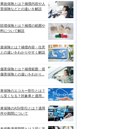
損事故保険とは？補償内容や人
傷害保険などとの違いを解説
物賠償保険とは？補償の範囲や
険料について解説
賠責保険とは？補償内容・任意
険との違いをわかりやすく解説
身傷害保険とは？補償範囲・搭
傷害保険との違いをわかり...
動車保険のエコカー割引とは？
ら安くなる？対象車と適用...
車保険のASV割引とは？適用
条件や期間について
故有係数適用期間とは？同じ等