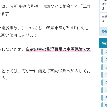
級
では、分離帯や信号機、標識などに衝突する「工作
説
います。
自
限定
逸脱事故」についても、65歳未満が約4％に対し、
記
かに高い傾向にあります。
特
在しないため、
自身の車の修理費用は車両保険でカ
にとっては、万が一に備えて車両保険へ加入してお
ょう。
）