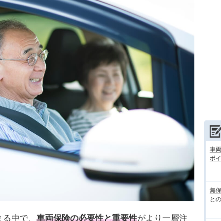
車
ポ
無
との
まる中で、
車両保険の必要性と重要性
がより一層注