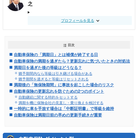
之
プロフィールを見る
目次
自動車保険の「満期日」とは補償が終了する日
自動車保険の満期を過ぎたら？更新忘れに気づいたときの対処法
満期日を過ぎた後の等級はどうなる？
猶予期間内なら等級は引き継げる場合がある
猶予期間を過ぎると等級はリセットされる
満期後の「無保険期間」に事故を起こした場合のリスク
自動車保険の更新忘れを防ぐための2つのポイント
自動継続に関する特約をセットする
満期を機に保険会社の見直し・乗り換えを検討する
一時的に車を手放す場合は「中断証明書」で等級を維持
自動車保険は満期日前の早めの更新手続きが重要