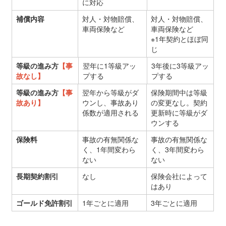
に対応
補償内容
対人・対物賠償、
対人・対物賠償、
車両保険など
車両保険など
※1年契約とほぼ同
じ
等級の進み方
【事
翌年に1等級アッ
3年後に3等級アッ
故なし】
プする
プする
等級の進み方
【事
翌年から等級がダ
保険期間中は等級
故あり】
ウンし、事故あり
の変更なし。契約
係数が適用される
更新時に等級がダ
ウンする
保険料
事故の有無関係な
事故の有無関係な
く、1年間変わら
く、3年間変わら
ない
ない
長期契約割引
なし
保険会社によって
はあり
ゴールド免許割引
1年ごとに適用
3年ごとに適用