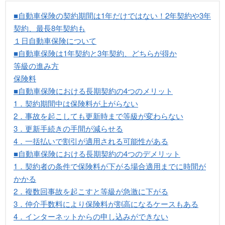
■自動車保険の契約期間は1年だけではない！2年契約や3年
契約、最長8年契約も
１日自動車保険について
■自動車保険は1年契約と3年契約、どちらが得か
等級の進み方
保険料
■自動車保険における長期契約の4つのメリット
1．契約期間中は保険料が上がらない
2．事故を起こしても更新時まで等級が変わらない
3．更新手続きの手間が減らせる
4．一括払いで割引が適用される可能性がある
■自動車保険における長期契約の4つのデメリット
1．契約者の条件で保険料が下がる場合適用までに時間が
かかる
2．複数回事故を起こすと等級が急激に下がる
3．仲介手数料により保険料が割高になるケースもある
4．インターネットからの申し込みができない