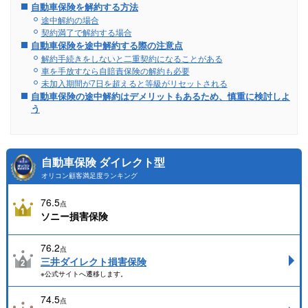
自動車保険を解約する方法
途中解約の場合
契約満了で解約する場合
自動車保険を途中解約する際の注意点
解約手続きをしないと二重契約になることがある
車を手放すなら自賠責保険の解約も必要
未加入期間が7日を超えると等級がリセットされる
自動車保険の途中解約はデメリットもあるため、慎重に検討しよ
う
自動車保険 ダイレクト型
オリコン顧客満足度ランキング
76.5
点
ソニー損害保険
76.2
点
三井ダイレクト損害保険
※公式サイトへ遷移します。
74.5
点