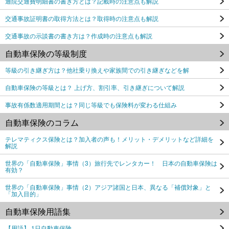
通院交通費明細書の書き方とは？記載時の注意点も解説
交通事故証明書の取得方法とは？取得時の注意点も解説
交通事故の示談書の書き方は？作成時の注意点も解説
自動車保険の等級制度
等級の引き継ぎ方は？他社乗り換えや家族間での引き継ぎなどを解
自動車保険の等級とは？ 上げ方、割引率、引き継ぎについて解説
事故有係数適用期間とは？同じ等級でも保険料が変わる仕組み
自動車保険のコラム
テレマティクス保険とは？加入者の声も！メリット・デメリットなど詳細を
解説
世界の「自動車保険」事情（3）旅行先でレンタカー！ 日本の自動車保険は
有効？
世界の「自動車保険」事情（2）アジア諸国と日本、異なる「補償対象」と
「加入目的」
自動車保険用語集
【用語】 1日自動車保険