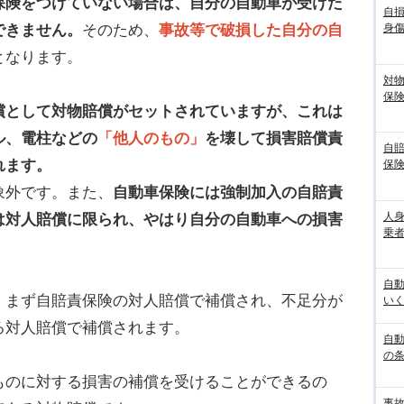
保険をつけていない場合は、自分の自動車が受けた
自
できません。
そのため、
事故等で破損した自分の自
身
となります。
対
保
償として対物賠償がセットされていますが、これは
ル、電柱などの
「他人のもの」
を壊して損害賠償責
自
れます。
保
象外です。また、
自動車保険には強制加入の自賠責
人
は対人賠償に限られ、やはり自分の自動車への損害
乗者
自
、まず自賠責保険の対人賠償で補償され、不足分が
いく
る対人賠償で補償されます。
自動
の
ものに対する損害の補償を受けることができるの
事