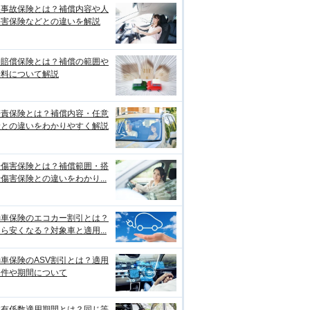
損事故保険とは？補償内容や人
傷害保険などとの違いを解説
物賠償保険とは？補償の範囲や
険料について解説
賠責保険とは？補償内容・任意
険との違いをわかりやすく解説
身傷害保険とは？補償範囲・搭
傷害保険との違いをわかり...
動車保険のエコカー割引とは？
ら安くなる？対象車と適用...
車保険のASV割引とは？適用
条件や期間について
故有係数適用期間とは？同じ等