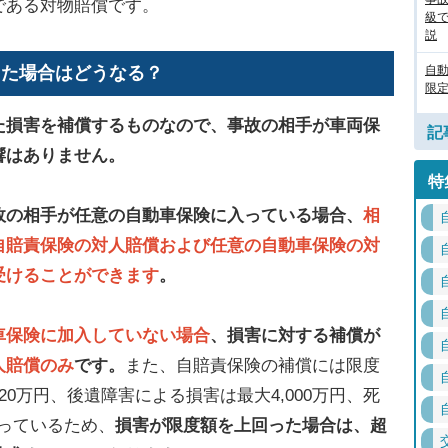
である対物賠償です。
級
説
った場合はどうなる？
自
限定
た損害を補償するものなので、事故の相手が車両保
記
響はありません。
特
故の相手が任意の自動車保険に入っている場合、
相
自賠責保険の対人賠償および任意の自動車保険の対
受けることができます
。
車保険に加入していない場合
、損害に対する補償が
人賠償のみ
です。
また、自賠責保険の補償には限度
0万円、後遺障害による損害は最大4,000万円、死
なっているため、
損害が限度額を上回った場合は、超