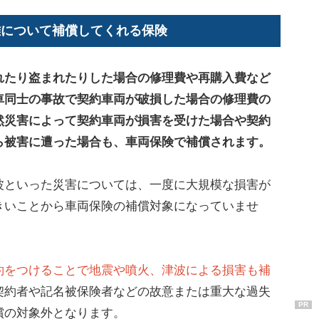
難について補償してくれる保険
れたり盗まれたりした場合の修理費や再購入費など
車同士の事故で契約車両が破損した場合の修理費の
然災害によって契約車両が損害を受けた場合や契約
ら被害に遭った場合も、車両保険で補償されます。
波といった災害については、一度に大規模な損害が
きいことから車両保険の補償対象になっていませ
約をつけることで地震や噴火、津波による損害も補
契約者や記名被保険者などの故意または重大な過失
PR
償の対象外となります。