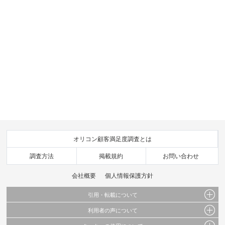
オリコン顧客満足度調査とは
調査方法
掲載規約
お問い合わせ
会社概要
個人情報保護方針
引用・転載について
利用者の声について
当サイトで公開されている情報（文字、写真、イラスト、画像データ等）及びこれらの配
置・編集および構造などについての著作権は株式会社oricon MEに帰属しております。