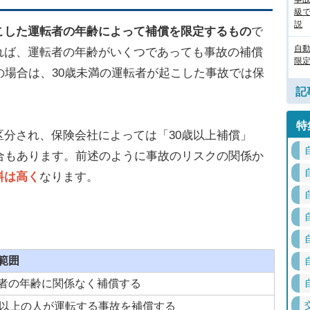
級
説
こした運転者の年齢によって補償を限定するもの
で
自
れば、運転者の年齢がいくつであっても事故の補償
限定
の場合は、30歳未満の運転者が起こした事故では保
記
特
分され、保険会社によっては「30歳以上補償」
合もあります。前述のように事故のリスクの関係か
料は高く
なります。
範囲
者の年齢に関係なく補償する
歳以上の人が運転する事故を補償する