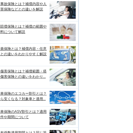
損事故保険とは？補償内容や人
傷害保険などとの違いを解説
物賠償保険とは？補償の範囲や
険料について解説
賠責保険とは？補償内容・任意
険との違いをわかりやすく解説
身傷害保険とは？補償範囲・搭
傷害保険との違いをわかり...
動車保険のエコカー割引とは？
ら安くなる？対象車と適用...
車保険のASV割引とは？適用
条件や期間について
故有係数適用期間とは？同じ等