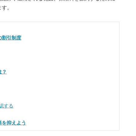
ます。
の割引制度
は？
認する
料を抑えよう