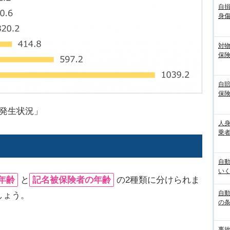
自
身
対
保
自
保
発生状況」
人
乗者
自
いく
年齢
と
記名被保険者の年齢
の2種類に分けられま
自動
しょう。
の
事