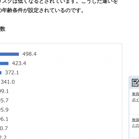
リスクは低くなるとされています。こうした違いを
の年齢条件が設定されているのです。
件数
車
ポ
無
との