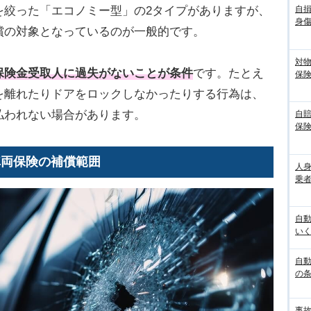
を絞った「エコノミー型」の2タイプがありますが、
自
身
償の対象となっているのが一般的です。
対
保険金受取人に過失がないことが条件
です。たとえ
保
を離れたりドアをロックしなかったりする行為は、
払われない場合があります。
自
保
車両保険の補償範囲
人
乗者
自
いく
自動
の
事