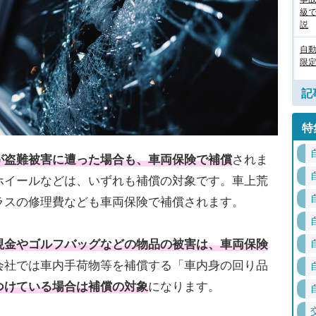
級
説
自
限定
記
特
が盗難被害に遭った場合も、車両保険で補償
されま
ホイールなどは、いずれも補償の対象です。車上荒
ラスの修理費なども車両保険で補償されます。
現金やゴルフバッグなどの物品の被害は、車両保険
会社では車内手荷物等を補償する「車内身の回り品
つけている場合は補償の対象
になります。