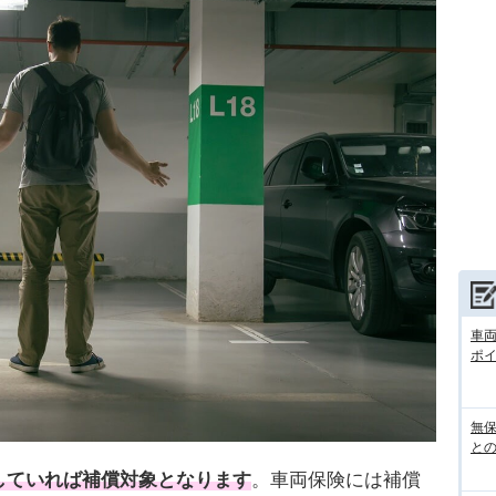
車
ポ
無
との
していれば補償対象となります
。車両保険には補償