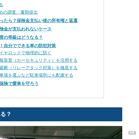
る
ための調査、書類提出
ったら？保険金支払い後の所有権と返還
険金が支払われないケース
度の等級はどうなる？
！自分でできる車の防犯対策
イヤロックで物理的に防ぐ
報装置（カーセキュリティ）を活用する
遮断（リレーアタック対策）を徹底する
車場を選ぶなど駐車場所にも配慮する
保険で愛車を守ろう
れる？
PR