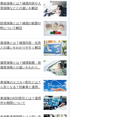
損事故保険とは？補償内容や人
傷害保険などとの違いを解説
物賠償保険とは？補償の範囲や
険料について解説
賠責保険とは？補償内容・任意
険との違いをわかりやすく解説
身傷害保険とは？補償範囲・搭
傷害保険との違いをわかり...
動車保険のエコカー割引とは？
ら安くなる？対象車と適用...
車保険のASV割引とは？適用
条件や期間について
故有係数適用期間とは？同じ等