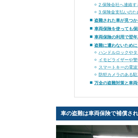
2.保険会社へ連絡す
3.保険金支払いの
盗難された車が見つか
車両保険を使っても保
車両保険の利用で翌年
盗難に遭わないために
ハンドルロックやタ
イモビライザーや警
スマートキーの電波
防犯カメラのある駐
万全の盗難対策と車両
車の盗難は車両保険で補償さ