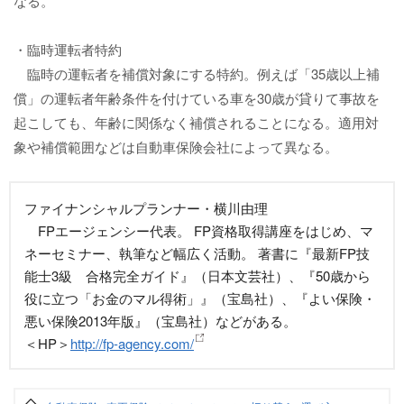
なる。
・臨時運転者特約
臨時の運転者を補償対象にする特約。例えば「35歳以上補
償」の運転者年齢条件を付けている車を30歳が貸りて事故を
起こしても、年齢に関係なく補償されることになる。適用対
象や補償範囲などは自動車保険会社によって異なる。
ファイナンシャルプランナー・横川由理
FPエージェンシー代表。 FP資格取得講座をはじめ、マ
ネーセミナー、執筆など幅広く活動。 著書に『最新FP技
能士3級 合格完全ガイド』（日本文芸社）、『50歳から
役に立つ「お金のマル得術」』（宝島社）、『よい保険・
悪い保険2013年版』（宝島社）などがある。
＜HP＞
http://fp-agency.com/