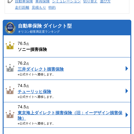
自動車保険
車両保険
シミュレーション
切り替え
選び方
走行距離
見積もり
特約
自動車保険 ダイレクト型
オリコン顧客満足度ランキング
76.5
点
ソニー損害保険
76.2
点
三井ダイレクト損害保険
※公式サイトへ遷移します。
74.5
点
チューリッヒ保険
※公式サイトへ遷移します。
74.5
点
東京海上ダイレクト損害保険（旧：イーデザイン損害保
険）
※公式サイトへ遷移します。