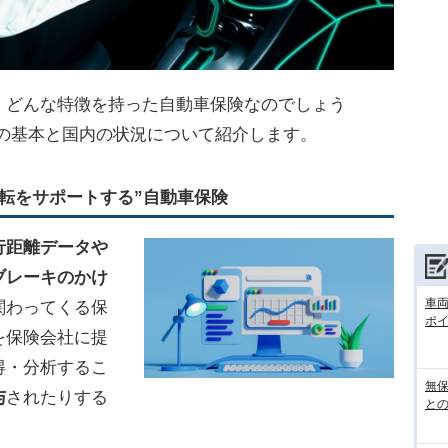
、どんな特徴を持った自動車保険なのでしょう
の基本と国内の状況について紹介します。
転をサポートする”自動車保険
行距離データや
ブレーキのかけ
車
関わってくる保
ポ
を保険会社に提
得・分析するこ
無
与
されたりする
との