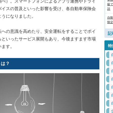
調べ）。スマートフォンによるアプリ連携やドライ
級
バイスの普及といった影響を受け、各自動車保険会
説
ようになりました。
自
限定
転への意識を高めたり、安全運転をすることでポイ
記
るといったサービス展開もあり、今後ますます市場
特
います。
トは？