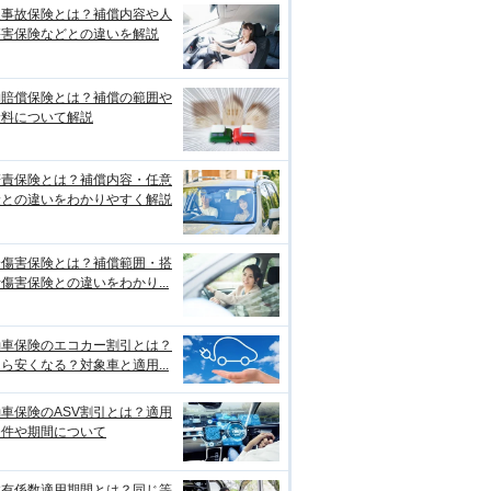
損事故保険とは？補償内容や人
傷害保険などとの違いを解説
物賠償保険とは？補償の範囲や
険料について解説
賠責保険とは？補償内容・任意
険との違いをわかりやすく解説
身傷害保険とは？補償範囲・搭
傷害保険との違いをわかり...
動車保険のエコカー割引とは？
ら安くなる？対象車と適用...
車保険のASV割引とは？適用
条件や期間について
故有係数適用期間とは？同じ等