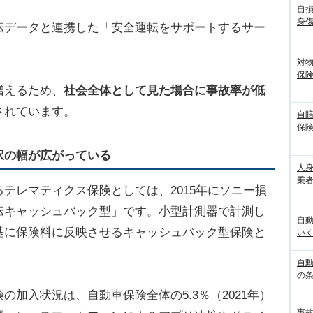
自
身
転データと連携した「安全運転をサポートするサー
対
保
増えるため、
社会全体として見た場合に事故率が低
されています。
自
保
択の幅が広がっている
人
乗者
テレマティクス保険としては、2015年にソニー損
転キャッシュバック型」です。小型計測器で計測し
自
基に保険料に反映させるキャッシュバック型保険と
いく
自動
の
加入状況は、自動車保険全体の5.3％（2021年）
事