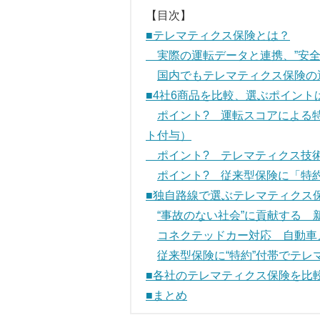
【目次】
■テレマティクス保険とは？
実際の運転データと連携、”安全
国内でもテレマティクス保険の
■4社6商品を比較、選ぶポイント
ポイント? 運転スコアによる
ト付与）
ポイント? テレマティクス技
ポイント? 従来型保険に「特
■独自路線で選ぶテレマティクス
“事故のない社会”に貢献する
コネクテッドカー対応 自動車
従来型保険に“特約”付帯でテ
■各社のテレマティクス保険を比
■まとめ