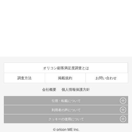
オリコン顧客満足度調査とは
調査方法
掲載規約
お問い合わせ
会社概要
個人情報保護方針
引用・転載について
利用者の声について
当サイトで公開されている情報（文字、写真、イラスト、画像データ等）及びこれらの配
置・編集および構造などについての著作権は株式会社oricon MEに帰属しております。
クッキーの使用について
当サイトに掲載している内容はすべてサービスの利用者が提出された見解・感想です。
これらの情報を権利者の許可なく無断転載・複製などの二次利用を行うことは固く禁じて
弊社が内容について正確性を含め一切保証するものではありません。
おります。
© oricon ME inc.
このサイトでは Cookie を使用して、ユーザーに合わせたコンテンツや広告の表示、ソー
弊社の見解・ 意見ではないことをご理解いただいた上でご覧ください。