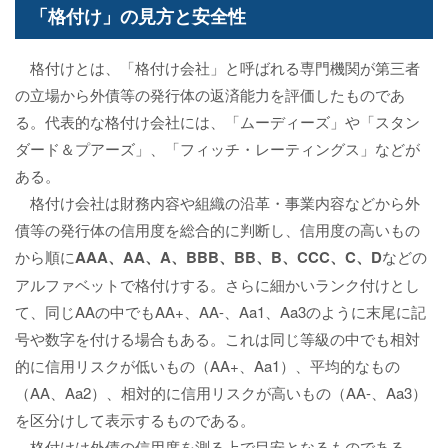
「格付け」の見方と安全性
格付けとは、「格付け会社」と呼ばれる専門機関が第三者
の立場から外債等の発行体の返済能力を評価したものであ
る。代表的な格付け会社には、「ムーディーズ」や「スタン
ダード＆プアーズ」、「フィッチ・レーティングス」などが
ある。
格付け会社は財務内容や組織の沿革・事業内容などから外
債等の発行体の信用度を総合的に判断し、信用度の高いもの
から順に
AAA、AA、A、BBB、BB、B、CCC、C、D
などの
アルファベットで格付けする。さらに細かいランク付けとし
て、同じAAの中でもAA+、AA-、Aa1、Aa3のように末尾に記
号や数字を付ける場合もある。これは同じ等級の中でも相対
的に信用リスクが低いもの（AA+、Aa1）、平均的なもの
（AA、Aa2）、相対的に信用リスクが高いもの（AA-、Aa3）
を区分けして表示するものである。
格付けは外債の信用度を測る上で目安となるものである。