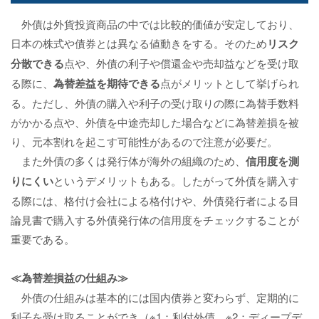
外債は外貨投資商品の中では比較的価値が安定しており、
日本の株式や債券とは異なる値動きをする。そのため
リスク
分散できる
点や、外債の利子や償還金や売却益などを受け取
る際に、
為替差益を期待できる
点がメリットとして挙げられ
る。ただし、外債の購入や利子の受け取りの際に為替手数料
がかかる点や、外債を中途売却した場合などに為替差損を被
り、元本割れを起こす可能性があるので注意が必要だ。
また外債の多くは発行体が海外の組織のため、
信用度を測
りにくい
というデメリットもある。したがって外債を購入す
る際には、格付け会社による格付けや、外債発行者による目
論見書で購入する外債発行体の信用度をチェックすることが
重要である。
≪為替差損益の仕組み≫
外債の仕組みは基本的には国内債券と変わらず、定期的に
利子を受け取ることができ（※1：利付外債、※2：ディープデ