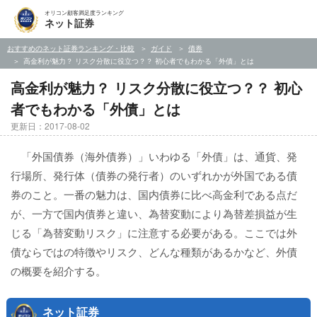
オリコン顧客満足度ランキング
ネット証券
おすすめのネット証券ランキング・比較
ガイド
債券
高金利が魅力？ リスク分散に役立つ？？ 初心者でもわかる「外債」とは
高金利が魅力？ リスク分散に役立つ？？ 初心
者でもわかる「外債」とは
更新日：2017-08-02
「外国債券（海外債券）」いわゆる「外債」は、通貨、発
行場所、発行体（債券の発行者）のいずれかが外国である債
券のこと。一番の魅力は、国内債券に比べ高金利である点だ
が、一方で国内債券と違い、為替変動により為替差損益が生
じる「為替変動リスク」に注意する必要がある。ここでは外
債ならではの特徴やリスク、どんな種類があるかなど、外債
の概要を紹介する。
ネット証券