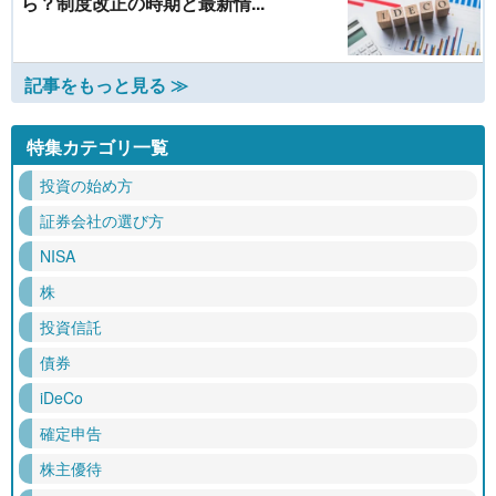
ら？制度改正の時期と最新情...
記事をもっと見る ≫
特集カテゴリ一覧
投資の始め方
証券会社の選び方
NISA
株
投資信託
債券
iDeCo
確定申告
株主優待