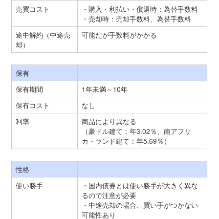
売買コスト
・購入・利払い・償還時：為替手数料
・売却時：売却手数料、為替手数料
途中解約（中途売
可能だが手数料がかかる
却）
保有
保有期間
1年未満～10年
保有コスト
なし
利率
商品により異なる
（豪ドル建て：年3.02％、南アフリ
カ・ランド建て：年5.69％）
性格
使い勝手
・国内債券とは使い勝手が大きく異な
るので注意が必要
・中途売却の場合、買い手がつかない
可能性あり