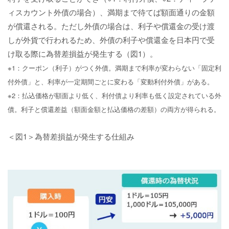
ィスカウント外債の場合）、満期まで待てば額面通りの金額
が償還される。ただし外債の場合は、利子や償還金の受け渡
しが外貨で行われるため、外債の利子や償還金を日本円で受
け取る際に為替差損益が発生する（図1）。
※1：クーポン（利子）がつく外債。満期まで利率が変わらない「固定利
付外債」と、利率が一定期間ごとに変わる「変動利付外債」がある。
※2：払込価格が額面より低く、利付債より利率も低く設定されている外
債。利子と償還差益（額面金額と払込価格の差額）の両方が得られる。
＜図1＞為替差損益が発生する仕組み