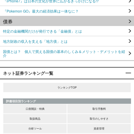
『iPhone7』は日本の文化が世界に広がるきっかけになる!?
『Pokemon GO』最大の経済効果は一体なに？
債券
特定の金融機関だけが発行できる「金融債」とは
地方財政の収入を支える「地方債」とは
国債とは？ 個人で買える国債の基本のしくみ＆メリット・デメリットを紹
介
ネット証券ランキング一覧
ランキングTOP
評価項目別ランキング
口座開設・特典
取引手数料
取扱商品
取引のしやすさ
分析ツール
資産管理