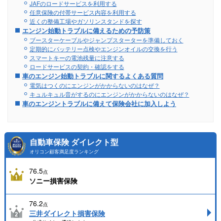
JAFのロードサービスを利用する
任意保険の付帯サービス内容を利用する
近くの整備工場やガソリンスタンドを探す
エンジン始動トラブルに備えるための予防策
ブースターケーブルやジャンプスターターを準備しておく
定期的にバッテリー点検やエンジンオイルの交換を行う
スマートキーの電池残量に注意する
ロードサービスの契約・確認をする
車のエンジン始動トラブルに関するよくある質問
電気はつくのにエンジンがかからないのはなぜ？
キュルキュル音がするのにエンジンがかからないのはなぜ？
車のエンジントラブルに備えて保険会社に加入しよう
自動車保険 ダイレクト型
オリコン顧客満足度ランキング
76.5
点
ソニー損害保険
76.2
点
三井ダイレクト損害保険