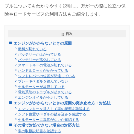
ブルについてもわかりやすく説明し、万が一の際に役立つ保
険やロードサービスの利用方法もご紹介します。
目次
エンジンがかからないときの原因
燃料が切れている
バッテリーが上がっている
バッテリーが劣化している
スマートキーの電池が切れている
ハンドルロックがかかっている
シフトレバーの位置が間違っている
ブレーキペダルを踏んでいない
セルモーターが故障している
電気系統のトラブルが起きている
エンジンオイルが不足している
エンジンがかからないときの原因の突き止め方・対処法
エンジンキーを挿入して車の状態を確認する
シフト位置やペダルの踏み込みを確認する
セルモーターに異常がないか確認する
その場で対処できない場合の対応方法
車の取扱説明書を確認する